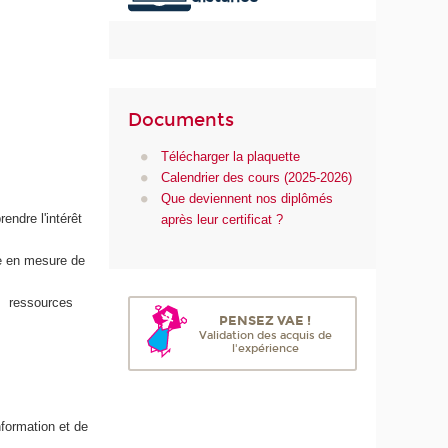
u
m
é
r
i
Documents
q
u
Télécharger la plaquette
e
Calendrier des cours (2025-2026)
e
Que deviennent nos diplômés
t
endre l'intérêt
après leur certificat ?
d
e
re en mesure de
l
'
es ressources
I
PENSEZ VAE !
A
Validation des acquis de
l'expérience
nformation et de