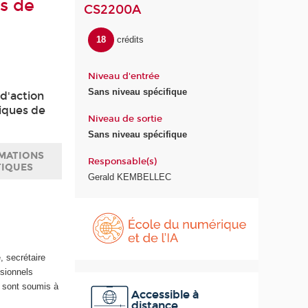
es de
CS2200A
18
crédits
Niveau d'entrée
Sans niveau spécifique
 d'action
niques de
Niveau de sortie
Sans niveau spécifique
MATIONS
Responsable(s)
TIQUES
Gerald KEMBELLEC
É
c
o
l
, secrétaire
e
ssionnels
d
s sont soumis à
u
Accessible à
distance
n