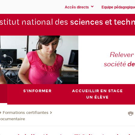
Accès directs
Equipe pédagogiqu
stitut national des
sciences et techn
Relever 
société
de
S'INFORMER
ACCUEILLIR EN STAGE
UN ÉLÈVE
Formations certifiantes
 documentaire