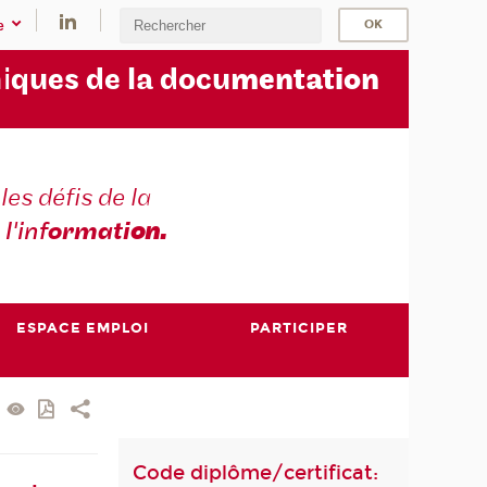
e
i
ques de la docu
mentation
les défis de la
 l'inf
ormati
on.
ESPACE EMPLOI
PARTICIPER
Code diplôme/certificat: