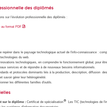
essionnelle des diplômés
ons sur l’évolution professionnelle des diplômés :
e au format PDF
e repérer dans le paysage technologique actuel de l'info-connaissance : compr
 technologies du web.
innovations technologiques, en comprendre le fonctionnement global, pour êt
eaux services et de répondre à de nouveaux besoins informationnels.
ndards et protocoles dominants liés à la production, description, diffusion d
et savoir gérer leur hétérogénéité.
ionner les différentes familles d'outils.
elles
ant sur le diplôme :
Certificat de spécialisation
Les TIC (technologies de l'i
 les systèmes d'information documentaire