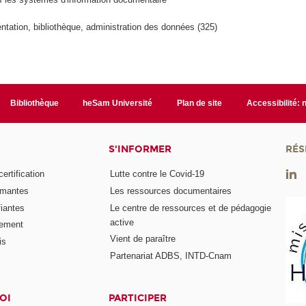
tation, bibliothèque, administration des données (325)
Bibliothèque
heSam Université
Plan de site
Accessibilité:
S'INFORMER
RÉS
rtification
Lutte contre le Covid-19
ômantes
Les ressources documentaires
fiantes
Le centre de ressources et de pédagogie
active
nement
Vient de paraître
is
Partenariat ADBS, INTD-Cnam
OI
PARTICIPER