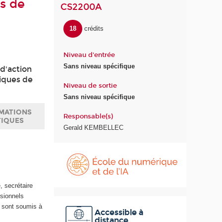
es de
CS2200A
18
crédits
Niveau d'entrée
Sans niveau spécifique
 d'action
niques de
Niveau de sortie
Sans niveau spécifique
MATIONS
Responsable(s)
TIQUES
Gerald KEMBELLEC
É
c
o
l
, secrétaire
e
ssionnels
d
s sont soumis à
u
Accessible à
distance
n