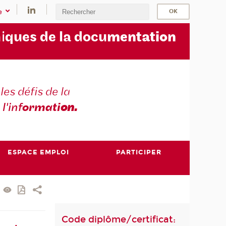
e
i
ques de la docu
mentation
les défis de la
 l'inf
ormati
on.
ESPACE EMPLOI
PARTICIPER
Code diplôme/certificat: