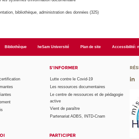
tation, bibliothèque, administration des données (325)
Bibliothèque
heSam Université
Plan de site
Accessibilité:
S'INFORMER
RÉS
rtification
Lutte contre le Covid-19
ômantes
Les ressources documentaires
fiantes
Le centre de ressources et de pédagogie
active
nement
Vient de paraître
is
Partenariat ADBS, INTD-Cnam
OI
PARTICIPER