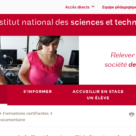
Accès directs
Equipe pédagogiqu
stitut national des
sciences et techn
Relever 
société
de
S'INFORMER
ACCUEILLIR EN STAGE
UN ÉLÈVE
Formations certifiantes
 documentaire