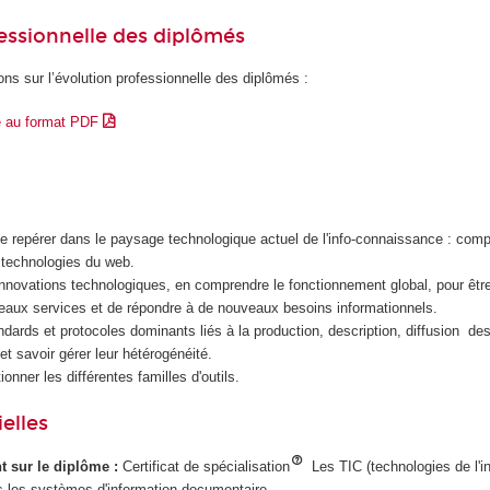
essionnelle des diplômés
ons sur l’évolution professionnelle des diplômés :
e au format PDF
e repérer dans le paysage technologique actuel de l'info-connaissance : compr
 technologies du web.
innovations technologiques, en comprendre le fonctionnement global, pour êt
eaux services et de répondre à de nouveaux besoins informationnels.
ndards et protocoles dominants liés à la production, description, diffusion d
et savoir gérer leur hétérogénéité.
ionner les différentes familles d'outils.
elles
ant sur le diplôme :
Certificat de spécialisation
Les TIC (technologies de l'i
 les systèmes d'information documentaire