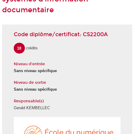
documentaire
Code diplôme/certificat: CS2200A
18
crédits
Niveau d'entrée
Sans niveau spécifique
Niveau de sortie
Sans niveau spécifique
Responsable(s)
Gerald KEMBELLEC
École
du
numéri