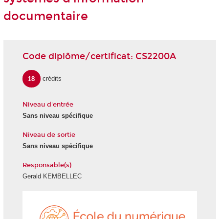
documentaire
Code diplôme/certificat: CS2200A
18
crédits
Niveau d'entrée
Sans niveau spécifique
Niveau de sortie
Sans niveau spécifique
Responsable(s)
Gerald KEMBELLEC
École
du
numéri