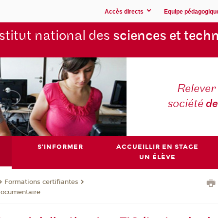
Accès directs
Equipe pédagogiqu
stitut national des
sciences et techn
Relever 
société
de
S'INFORMER
ACCUEILLIR EN STAGE
UN ÉLÈVE
Formations certifiantes
 documentaire