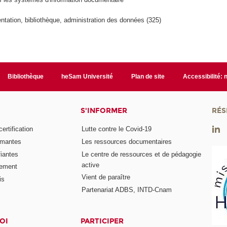
tation, bibliothèque, administration des données (325)
Bibliothèque
heSam Université
Plan de site
Accessibilité:
S'INFORMER
RÉS
rtification
Lutte contre le Covid-19
ômantes
Les ressources documentaires
fiantes
Le centre de ressources et de pédagogie
active
nement
Vient de paraître
is
Partenariat ADBS, INTD-Cnam
OI
PARTICIPER