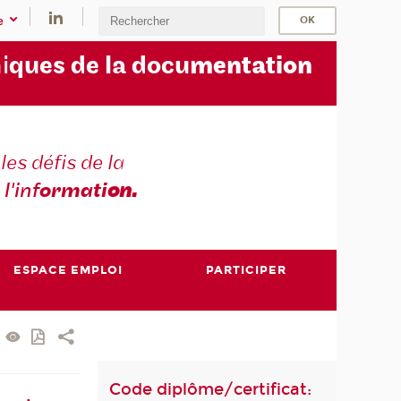
e
i
ques de la docu
mentation
les défis de la
 l'inf
ormati
on.
ESPACE EMPLOI
PARTICIPER
Code diplôme/certificat: