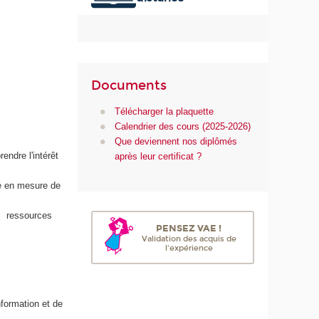
u
m
é
r
i
Documents
q
u
Télécharger la plaquette
e
Calendrier des cours (2025-2026)
e
Que deviennent nos diplômés
t
endre l'intérêt
après leur certificat ?
d
e
re en mesure de
l
'
es ressources
I
PENSEZ VAE !
A
Validation des acquis de
l'expérience
nformation et de