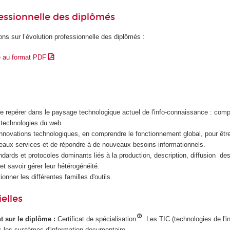
essionnelle des diplômés
ons sur l’évolution professionnelle des diplômés :
e au format PDF
e repérer dans le paysage technologique actuel de l'info-connaissance : compr
 technologies du web.
innovations technologiques, en comprendre le fonctionnement global, pour êt
eaux services et de répondre à de nouveaux besoins informationnels.
ndards et protocoles dominants liés à la production, description, diffusion d
et savoir gérer leur hétérogénéité.
ionner les différentes familles d'outils.
elles
ant sur le diplôme :
Certificat de spécialisation
Les TIC (technologies de l'i
 les systèmes d'information documentaire