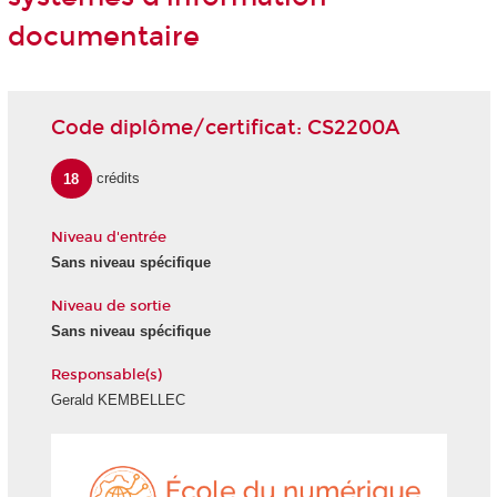
documentaire
Code diplôme/certificat: CS2200A
18
crédits
Niveau d'entrée
Sans niveau spécifique
Niveau de sortie
Sans niveau spécifique
Responsable(s)
Gerald KEMBELLEC
École
du
numéri