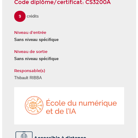
Code diplôme/certificat: CS3200A
9
crédits
Niveau d'entrée
Sans niveau spécifique
Niveau de sortie
Sans niveau spécifique
Responsable(s)
Thibault RIBBA
École
du
numéri
et
de
l'IA