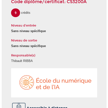
Code diplôme/certificat: CS3200A
9
crédits
Niveau d'entrée
Sans niveau spécifique
Niveau de sortie
Sans niveau spécifique
Responsable(s)
Thibault RIBBA
École
du
numéri
et
de
l'IA