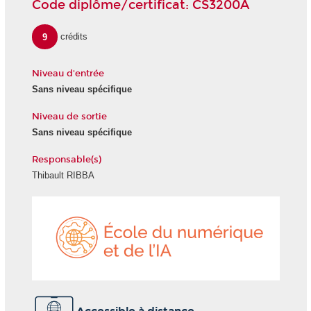
Code diplôme/certificat: CS3200A
9
crédits
Niveau d'entrée
Sans niveau spécifique
Niveau de sortie
Sans niveau spécifique
Responsable(s)
Thibault RIBBA
École
du
numéri
et
de
l'IA