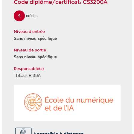
Code diplôme/certificat: CS3200A
9
crédits
Niveau d'entrée
Sans niveau spécifique
Niveau de sortie
Sans niveau spécifique
Responsable(s)
Thibault RIBBA
École
du
numéri
et
de
l'IA