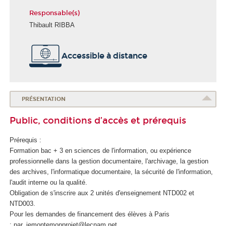
Responsable(s)
Thibault RIBBA
É
Accessible à distance
c
o
l
e
d
PRÉSENTATION
u
Public, conditions d’accès et prérequis
n
u
Prérequis :
m
Formation bac + 3 en sciences de l'information, ou expérience
é
professionnelle dans la gestion documentaire, l'archivage, la gestion
r
des archives, l'informatique documentaire, la sécurité de l'information,
i
l'audit interne ou la qualité.
q
Obligation de s'inscrire aux 2 unités d'enseignement
NTD002 et
u
NTD003.
e
Pour les demandes de financement des élèves à Paris
e
: par_jemontemonprojet@lecnam.net
t