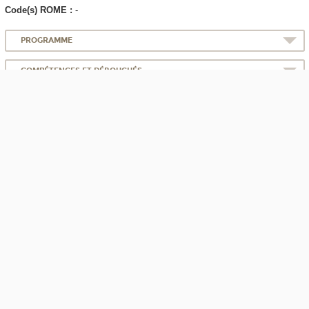
Code(s) ROME :
-
PROGRAMME
COMPÉTENCES ET DÉBOUCHÉS
INFORMATIONS PRATIQUES
Accessible à distance
Rendez-vous
Documents