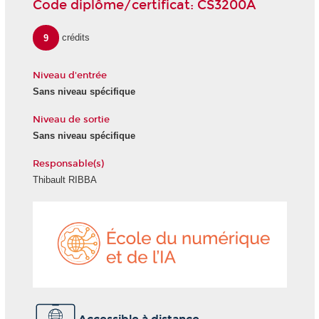
Code diplôme/certificat: CS3200A
9
crédits
Niveau d'entrée
Sans niveau spécifique
Niveau de sortie
Sans niveau spécifique
Responsable(s)
Thibault RIBBA
École
du
numéri
et
de
l'IA