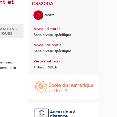
nt et
CS3200A
9
crédits
Niveau d'entrée
MATIONS
TIQUES
Sans niveau spécifique
Niveau de sortie
Sans niveau spécifique
Responsable(s)
entaire,
Thibault RIBBA
nterne ou la
É
c
o
l
e
d
u
Accessible à
distance
n