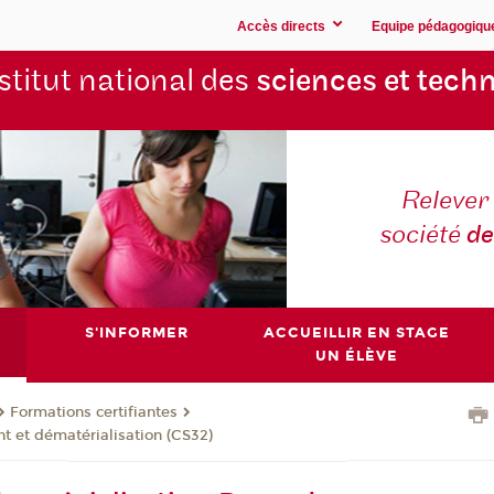
Accès directs
Equipe pédagogiqu
stitut national des
sciences et techn
Relever 
société
de
S'INFORMER
ACCUEILLIR EN STAGE
UN ÉLÈVE
Formations certifiantes
 et dématérialisation (CS32)