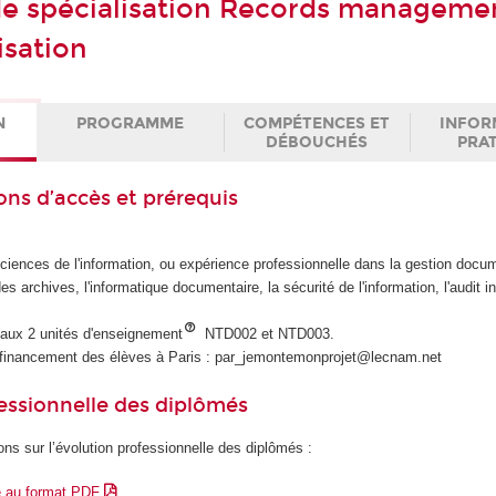
 de spécialisation Records manageme
isation
N
PROGRAMME
COMPÉTENCES ET
INFOR
DÉBOUCHÉS
PRA
ons d’accès et prérequis
ciences de l'information, ou expérience professionnelle dans la gestion docum
des archives, l'informatique documentaire, la sécurité de l'information, l'audit i
e aux 2 unités d'enseignement
NTD002 et NTD003.
financement des élèves à Paris : par_jemontemonprojet@lecnam.net
essionnelle des diplômés
ons sur l’évolution professionnelle des diplômés :
e au format PDF