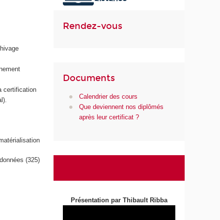
u
m
Rendez-vous
é
r
chivage
i
q
onnement
u
Documents
e
certification
e
Calendrier des cours
l).
t
Que deviennent nos diplômés
d
après leur certificat ?
e
l
térialisation
'
I
 données (325)
A
Présentation par Thibault Ribba