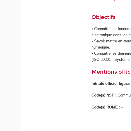
Objectifs
• Connaître les fondam
électronique dans les e
• Savoir mettre en œuvr
numérique.
• Connaître les dernièr
(ISO 30301 - Système d
Mentions offici
Intitulé officiel figur
Code(s) NSF :
Communi
Code(s) ROME :
-