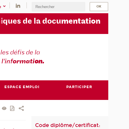
e
i
ques de la docu
mentation
les défis de la
 l'inf
ormati
on.
ESPACE EMPLOI
PARTICIPER
Code diplôme/certificat: