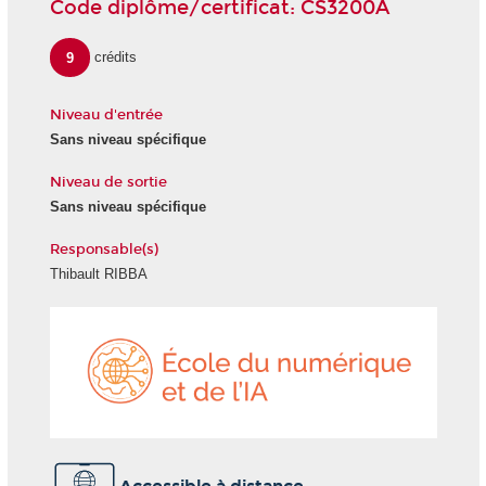
Code diplôme/certificat: CS3200A
9
crédits
Niveau d'entrée
Sans niveau spécifique
Niveau de sortie
Sans niveau spécifique
Responsable(s)
Thibault RIBBA
École
du
numéri
et
de
l'IA