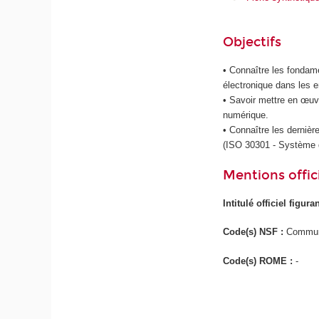
Objectifs
• Connaître les fondam
électronique dans les e
• Savoir mettre en œuvr
numérique.
• Connaître les dernièr
(ISO 30301 - Système d
Mentions offici
Intitulé officiel figur
Code(s) NSF :
Communi
Code(s) ROME :
-