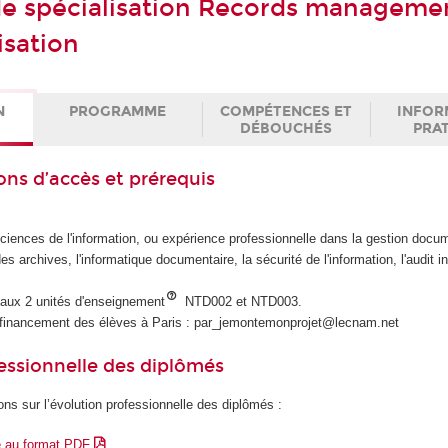
 de spécialisation Records manageme
isation
N
PROGRAMME
COMPÉTENCES ET
INFOR
DÉBOUCHÉS
PRA
ons d’accès et prérequis
ciences de l'information, ou expérience professionnelle dans la gestion docum
des archives, l'informatique documentaire, la sécurité de l'information, l'audit i
e aux 2 unités d'enseignement
NTD002 et NTD003.
financement des élèves à Paris : par_jemontemonprojet@lecnam.net
essionnelle des diplômés
ons sur l’évolution professionnelle des diplômés :
e au format PDF