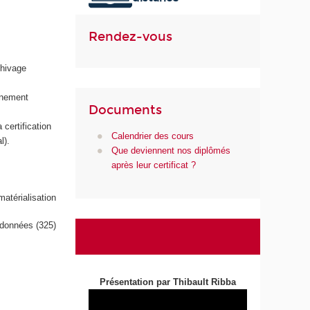
u
m
Rendez-vous
é
r
chivage
i
q
onnement
u
Documents
e
certification
e
Calendrier des cours
l).
t
Que deviennent nos diplômés
d
après leur certificat ?
e
l
térialisation
'
I
 données (325)
A
Présentation par Thibault Ribba