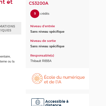
nt et
CS3200A
9
crédits
Niveau d'entrée
MATIONS
TIQUES
Sans niveau spécifique
Niveau de sortie
Sans niveau spécifique
Responsable(s)
entaire,
Thibault RIBBA
nterne ou la
É
c
o
l
e
d
u
Accessible à
distance
n