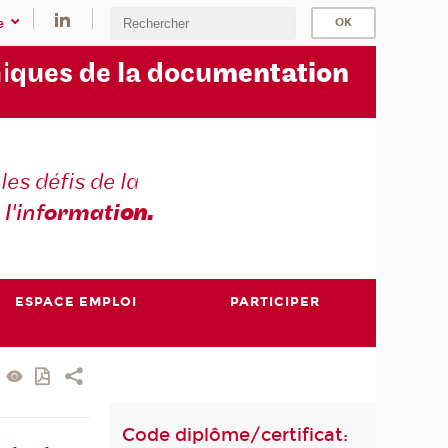
e
i
ques de la docu
mentation
les défis de la
 l'inf
ormati
on.
ESPACE EMPLOI
PARTICIPER
Code diplôme/certificat: