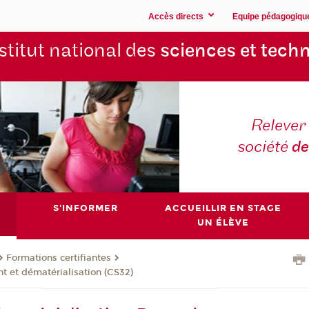
Accès directs
Equipe pédagogiqu
stitut national des
sciences et techn
Relever 
société
de
S'INFORMER
ACCUEILLIR EN STAGE
UN ÉLÈVE
Formations certifiantes
 et dématérialisation (CS32)