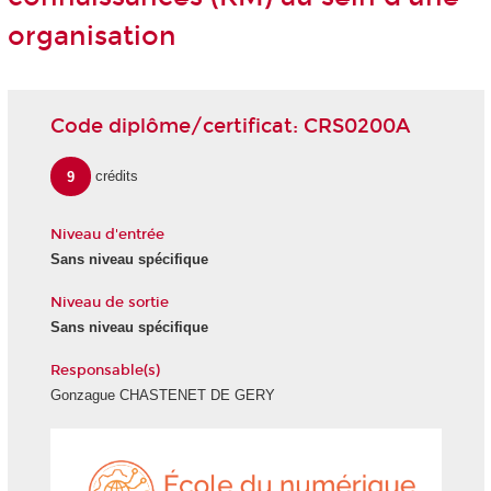
organisation
Code diplôme/certificat: CRS0200A
9
crédits
Niveau d'entrée
Sans niveau spécifique
Niveau de sortie
Sans niveau spécifique
Responsable(s)
Gonzague CHASTENET DE GERY
École
du
numéri