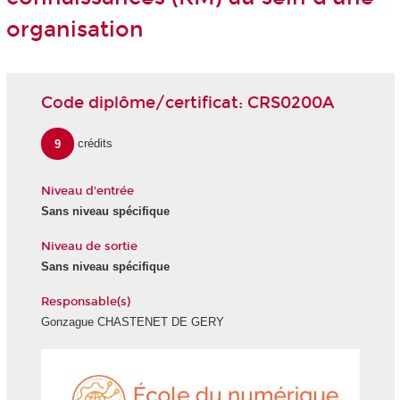
organisation
Code diplôme/certificat: CRS0200A
9
crédits
Niveau d'entrée
Sans niveau spécifique
Niveau de sortie
Sans niveau spécifique
Responsable(s)
Gonzague CHASTENET DE GERY
École
du
numéri