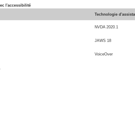
ec l'accessibilité
Technologie d'assist
NVDA 2020.1
JAWS 18
VoiceOver
é