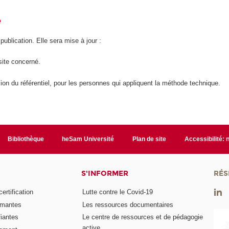
é
 publication. Elle sera mise à jour :
site concerné.
ion du référentiel, pour les personnes qui appliquent la méthode technique.
Bibliothèque
heSam Université
Plan de site
Accessibilité:
S'INFORMER
RÉS
rtification
Lutte contre le Covid-19
ômantes
Les ressources documentaires
fiantes
Le centre de ressources et de pédagogie
active