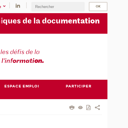
e
i
ques de la docu
mentation
les défis de la
 l'inf
ormati
on.
ESPACE EMPLOI
PARTICIPER