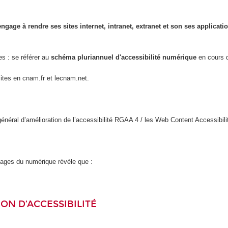
engage à rendre ses sites internet, intranet, extranet et son ses applicat
es : se référer au
schéma pluriannuel d'accessibilité numérique
en cours d
sites en cnam.fr et lecnam.net.
l général d’amélioration de l’accessibilité RGAA 4 / les Web Content Accessi
usages du numérique révèle que :
ON D’ACCESSIBILITÉ