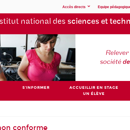
Accès directs
Equipe pédagogiqu
stitut national des
sciences et techn
Relever 
société
de
S'INFORMER
ACCUEILLIR EN STAGE
UN ÉLÈVE
- non conforme