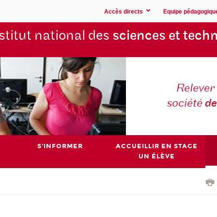
Accès directs
Equipe pédagogiqu
stitut national des
sciences et techn
Relever 
société
de
S'INFORMER
ACCUEILLIR EN STAGE
UN ÉLÈVE