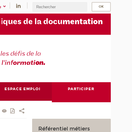
e
i
ques de la docu
mentation
les défis de la
 l'inf
ormati
on.
ESPACE EMPLOI
PARTICIPER
Référentiel métiers