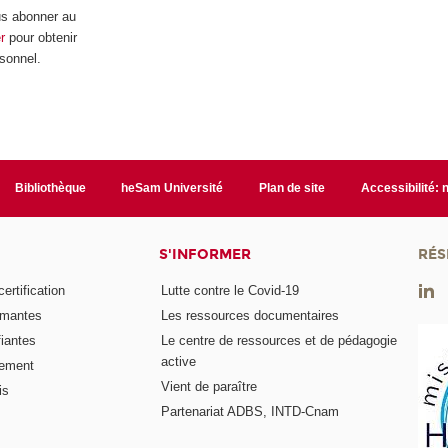
us abonner au
r
pour obtenir
rsonnel.
Bibliothèque
heSam Université
Plan de site
Accessibilité:
S'INFORMER
RÉS
rtification
Lutte contre le Covid-19
ômantes
Les ressources documentaires
fiantes
Le centre de ressources et de pédagogie
active
nement
Vient de paraître
is
Partenariat ADBS, INTD-Cnam