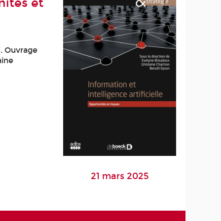
nités et
i. Ouvrage
aine
21 mars 2025