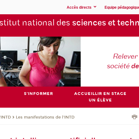
Accès directs
Equipe pédagogiqu
stitut national des
sciences et techn
Relever 
société
de
S'INFORMER
ACCUEILLIR EN STAGE
UN ÉLÈVE
l'INTD
Les manifestations de l'INTD