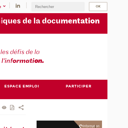
e
i
ques de la docu
mentation
les défis de la
 l'inf
ormati
on.
ESPACE EMPLOI
PARTICIPER