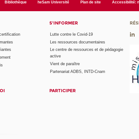
Bibliothèque
heSam Université
Plan de site
Accessibilité:
S'INFORMER
RÉS
rtification
Lutte contre le Covid-19
ômantes
Les ressources documentaires
fiantes
Le centre de ressources et de pédagogie
active
nement
Vient de paraître
is
Partenariat ADBS, INTD-Cnam
OI
PARTICIPER