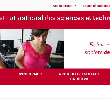
Accès directs
Equipe pédagogiqu
stitut national des
sciences et techn
Relever 
société
de
S'INFORMER
ACCUEILLIR EN STAGE
UN ÉLÈVE