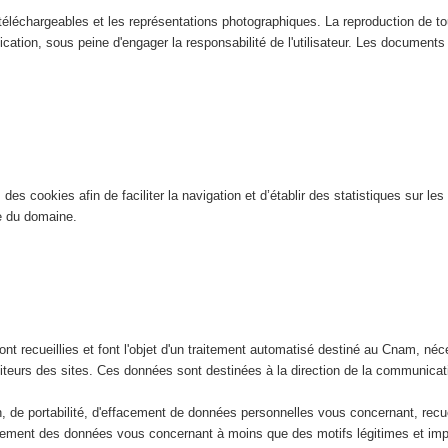
éléchargeables et les représentations photographiques. La reproduction de tout
ication, sous peine d'engager la responsabilité de l'utilisateur. Les documents n
es cookies afin de faciliter la navigation et d’établir des statistiques sur les 
ite du domaine.
nt recueillies et font l'objet d'un traitement automatisé destiné au Cnam, néce
isiteurs des sites. Ces données sont destinées à la direction de la communic
ion, de portabilité, d'effacement de données personnelles vous concernant, rec
ement des données vous concernant à moins que des motifs légitimes et impéri