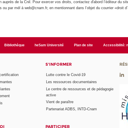
on auprès de la Cnil. Pour exercer vos droits, contactez d'abord l’éditeur du si
 ou par mél à web@cnam.fr, en mentionnant dans l’objet du courrier «droit d’
Bibliothèque
heSam Université
Plan de site
Accessibilité:
S'INFORMER
RÉS
rtification
Lutte contre le Covid-19
ômantes
Les ressources documentaires
fiantes
Le centre de ressources et de pédagogie
active
nement
Vient de paraître
is
Partenariat ADBS, INTD-Cnam
OI
PARTICIPER