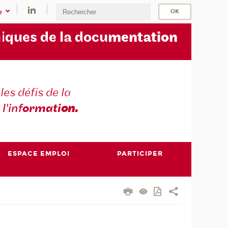
e
i
ques de la docu
mentation
les défis de la
 l'inf
ormati
on.
ESPACE EMPLOI
PARTICIPER