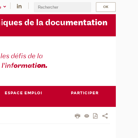
e
i
ques de la docu
mentation
les défis de la
 l'inf
ormati
on.
ESPACE EMPLOI
PARTICIPER