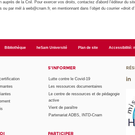
on auprès de la Cnil. Pour exercer vos droits, contactez d'abord l’éditeur du si
 ou par mél à web@cnam.fr, en mentionnant dans l’objet du courrier «droit d’
Bibliothèque
heSam Université
Plan de site
Accessibilité:
S'INFORMER
RÉS
rtification
Lutte contre le Covid-19
ômantes
Les ressources documentaires
fiantes
Le centre de ressources et de pédagogie
active
nement
Vient de paraître
is
Partenariat ADBS, INTD-Cnam
OI
PARTICIPER