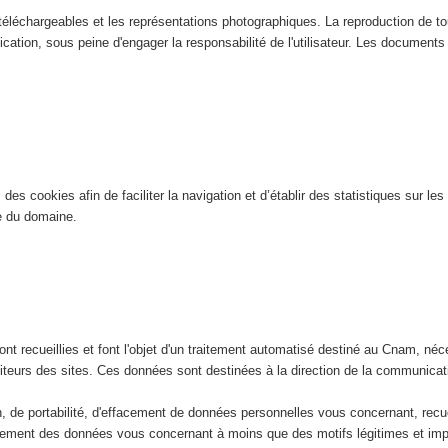
éléchargeables et les représentations photographiques. La reproduction de tout
ication, sous peine d'engager la responsabilité de l'utilisateur. Les documents n
es cookies afin de faciliter la navigation et d’établir des statistiques sur les 
ite du domaine.
nt recueillies et font l'objet d'un traitement automatisé destiné au Cnam, néce
isiteurs des sites. Ces données sont destinées à la direction de la communic
ion, de portabilité, d'effacement de données personnelles vous concernant, rec
ement des données vous concernant à moins que des motifs légitimes et impéri