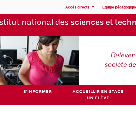
Accès directs
Equipe pédagogiqu
stitut national des
sciences et techn
Relever 
société
de
S'INFORMER
ACCUEILLIR EN STAGE
UN ÉLÈVE