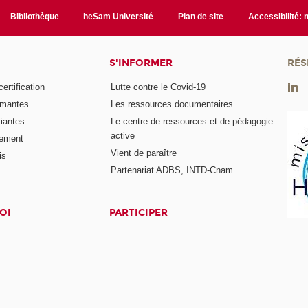
Bibliothèque
heSam Université
Plan de site
Accessibilité:
S'INFORMER
RÉS
rtification
Lutte contre le Covid-19
ômantes
Les ressources documentaires
fiantes
Le centre de ressources et de pédagogie
active
nement
Vient de paraître
is
Partenariat ADBS, INTD-Cnam
OI
PARTICIPER