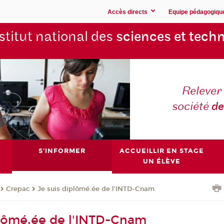
Accès directs
Equipe pédagogiqu
stitut national des
sciences et techn
Relever 
société
de
S'INFORMER
ACCUEILLIR EN STAGE
UN ÉLÈVE
Crepac
Je suis diplômé.ée de l'INTD-Cnam
plômé.ée de l'INTD-Cnam