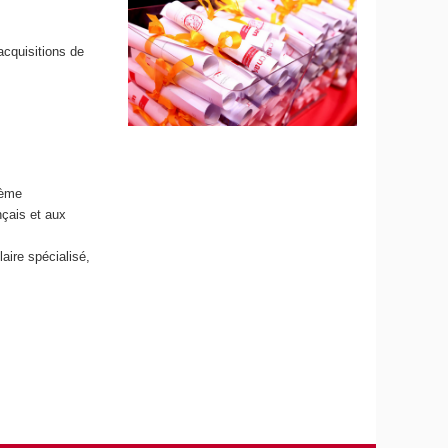
acquisitions de
3ème
nçais et aux
aire spécialisé,