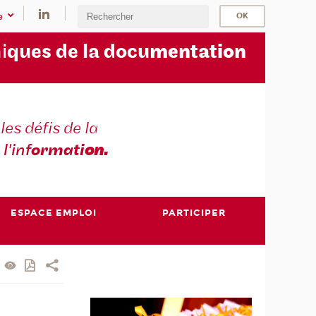
e
i
ques de la docu
mentation
les défis de la
 l'inf
ormati
on.
ESPACE EMPLOI
PARTICIPER