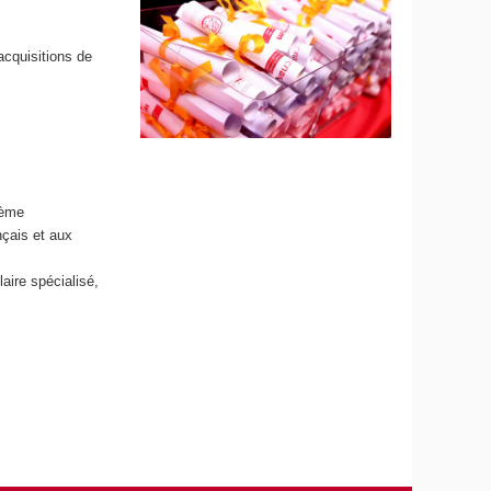
acquisitions de
3ème
nçais et aux
aire spécialisé,