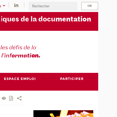
e
i
ques de la docu
mentation
les défis de la
 l'inf
ormati
on.
ESPACE EMPLOI
PARTICIPER