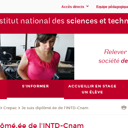
Accès directs
Equipe pédagogiqu
stitut national des
sciences et techn
Relever 
société
de
S'INFORMER
ACCUEILLIR EN STAGE
UN ÉLÈVE
Crepac
Je suis diplômé.ée de l'INTD-Cnam
plômé.ée de l'INTD-Cnam