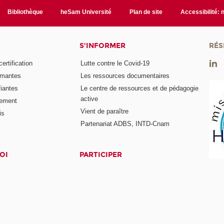
Bibliothèque
heSam Université
Plan de site
Accessibilité:
S'INFORMER
RÉS
rtification
Lutte contre le Covid-19
ômantes
Les ressources documentaires
fiantes
Le centre de ressources et de pédagogie
active
nement
Vient de paraître
is
Partenariat ADBS, INTD-Cnam
OI
PARTICIPER