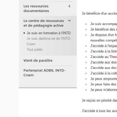
Les ressources
documentaires
Je bénéficie d'un accè
Le centre de ressources
Je suis accompag
et de pédagogie active
Je bénéficie des 
Je suis en formation à l'INTD
Je dispose d'un 
Je suis diplômé.ée de l'INTD-
nouvelles compé
Cnam
J'accède à l'esp
Tout public
J'accède à la litt
J'accède au
Thes
Vient de paraître
J'accède aux dos
J'accède aux doc
Partenariat ADBS, INTD-
J'accède à la col
Cnam
Je peux emprunter
Je peux faire des
Je peux m'abonne
Je reçois en priorité d
J'accède à tous les ava