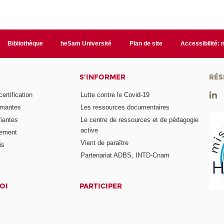
Bibliothèque
heSam Université
Plan de site
Accessibilité:
S'INFORMER
RÉS
rtification
Lutte contre le Covid-19
ômantes
Les ressources documentaires
fiantes
Le centre de ressources et de pédagogie
active
nement
Vient de paraître
is
Partenariat ADBS, INTD-Cnam
OI
PARTICIPER