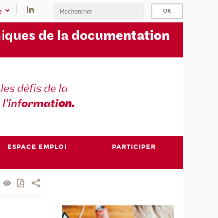
e
i
ques de la docu
mentation
les défis de la
 l'inf
ormati
on.
ESPACE EMPLOI
PARTICIPER