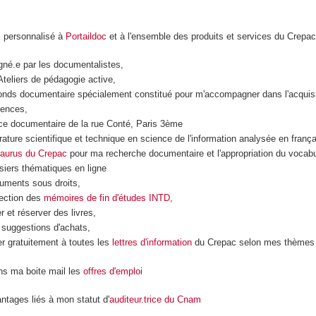
s personnalisé à
Portaildoc
et à l'ensemble des produits et services du Crepa
né.e par les documentalistes,
Ateliers de pédagogie active,
fonds documentaire spécialement constitué pour m'accompagner dans l'acquis
tences,
ace documentaire de la rue Conté, Paris 3ème
érature scientifique et technique en science de l'information analysée en frança
aurus du Crepac
pour ma recherche documentaire et l'appropriation du vocabu
siers thématiques en ligne
uments sous droits,
lection des
mémoires de fin d'études INTD,
 et réserver des livres,
 suggestions d'achats,
r gratuitement à toutes les
lettres d'information
du Crepac selon mes thèmes 
ans ma boite mail les
offres d'emploi
ntages liés à mon statut d'
auditeur.trice du Cnam