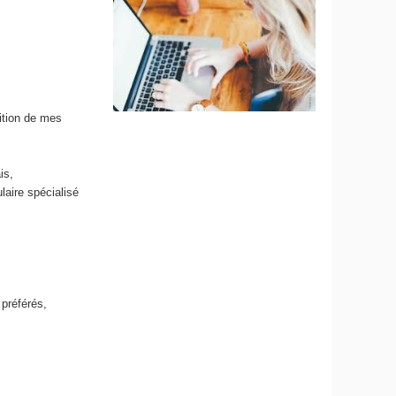
c
ition de mes
is,
laire spécialisé
préférés,