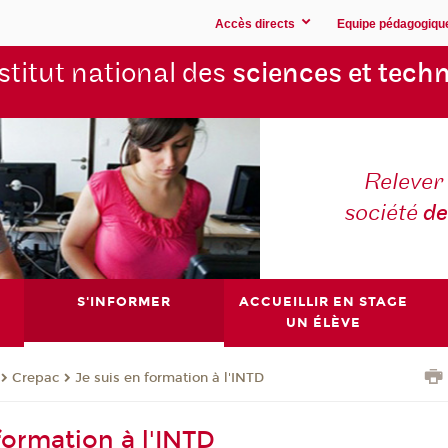
Accès directs
Equipe pédagogiqu
stitut national des
sciences et techn
Relever 
société
de
S'INFORMER
ACCUEILLIR EN STAGE
UN ÉLÈVE
Crepac
Je suis en formation à l'INTD
formation à l'INTD