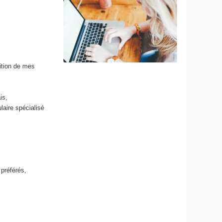
c
ition de mes
is,
laire spécialisé
préférés,