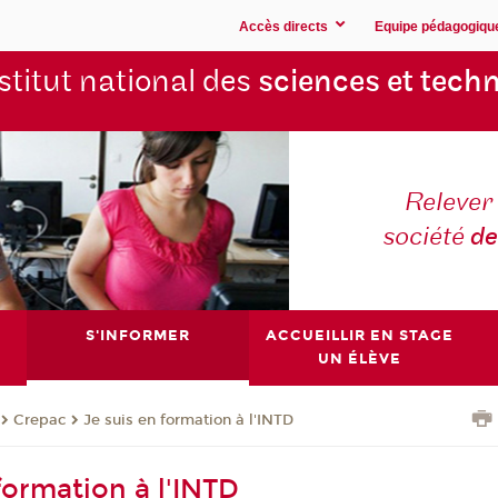
Accès directs
Equipe pédagogiqu
stitut national des
sciences et techn
Relever 
société
de
S'INFORMER
ACCUEILLIR EN STAGE
UN ÉLÈVE
Crepac
Je suis en formation à l'INTD
formation à l'INTD