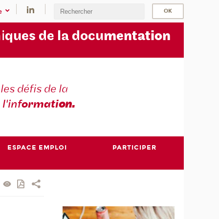
e
i
ques de la docu
mentation
les défis de la
 l'inf
ormati
on.
ESPACE EMPLOI
PARTICIPER