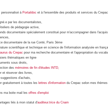
s personnalisé à
Portaildoc
et à l'ensemble des produits et services du Crepa
né.e par les documentalistes,
Ateliers de pédagogie active,
fonds documentaire spécialement constitué pour m'accompagner dans l'acquis
tences,
ace documentaire de la rue Conté, Paris 3ème
érature scientifique et technique en science de l'information analysée en frança
aurus du Crepac
pour ma recherche documentaire et l'appropriation du vocabu
siers thématiques en ligne
uments sous droits,
lection des
mémoires de fin d'études INTD,
 et réserver des livres,
 suggestions d'achats,
r gratuitement à toutes les
lettres d'information
du Crepac selon mes thèmes 
ans ma boite mail les
offres d'emploi
ntages liés à mon statut d'
auditeur.trice du Cnam