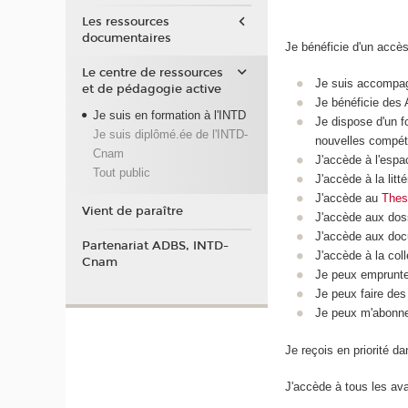
Les ressources
documentaires
Je bénéficie d'un accè
Le centre de ressources
Je suis accompag
et de pédagogie active
Je bénéficie des 
Je suis en formation à l'INTD
Je dispose d'un 
Je suis diplômé.ée de l'INTD-
nouvelles compé
Cnam
J'accède à l'esp
Tout public
J'accède à la litt
J'accède au
Thes
Vient de paraître
J'accède aux dos
J'accède aux doc
Partenariat ADBS, INTD-
J'accède à la col
Cnam
Je peux emprunter
Je peux faire des
Je peux m'abonne
Je reçois en priorité d
J'accède à tous les ava