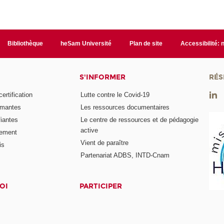
Bibliothèque
heSam Université
Plan de site
Accessibilité:
S'INFORMER
RÉS
rtification
Lutte contre le Covid-19
ômantes
Les ressources documentaires
fiantes
Le centre de ressources et de pédagogie
active
nement
Vient de paraître
is
Partenariat ADBS, INTD-Cnam
OI
PARTICIPER