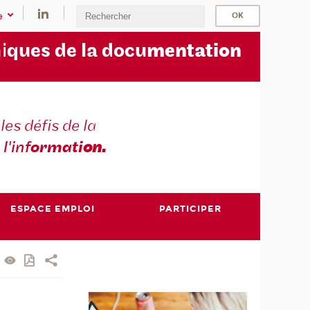
e
i
ques de la docu
mentation
les défis de la
 l'inf
ormati
on.
ESPACE EMPLOI
PARTICIPER