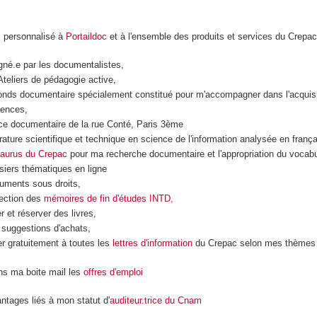
s personnalisé à
Portaildoc
et à l'ensemble des produits et services du Crepa
né.e par les documentalistes,
Ateliers de pédagogie active,
fonds documentaire spécialement constitué pour m'accompagner dans l'acquis
tences,
ace documentaire de la rue Conté, Paris 3ème
érature scientifique et technique en science de l'information analysée en frança
aurus du Crepac
pour ma recherche documentaire et l'appropriation du vocabu
siers thématiques en ligne
uments sous droits,
lection des
mémoires de fin d'études INTD,
 et réserver des livres,
 suggestions d'achats,
r gratuitement à toutes les
lettres d'information
du Crepac selon mes thèmes 
ans ma boite mail les
offres d'emploi
ntages liés à mon statut d'
auditeur.trice du Cnam