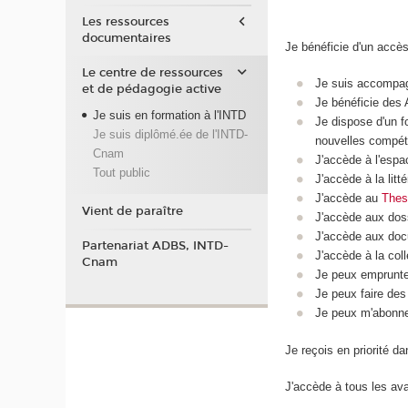
Les ressources
documentaires
Je bénéficie d'un accè
Le centre de ressources
Je suis accompag
et de pédagogie active
Je bénéficie des 
Je suis en formation à l'INTD
Je dispose d'un 
Je suis diplômé.ée de l'INTD-
nouvelles compé
Cnam
J'accède à l'esp
Tout public
J'accède à la litt
J'accède au
Thes
Vient de paraître
J'accède aux dos
J'accède aux doc
Partenariat ADBS, INTD-
J'accède à la col
Cnam
Je peux emprunter
Je peux faire des
Je peux m'abonne
Je reçois en priorité d
J'accède à tous les ava