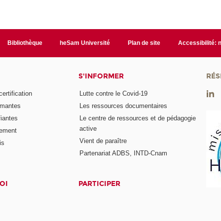
Bibliothèque
heSam Université
Plan de site
Accessibilité:
S'INFORMER
RÉS
rtification
Lutte contre le Covid-19
ômantes
Les ressources documentaires
fiantes
Le centre de ressources et de pédagogie
active
nement
Vient de paraître
is
Partenariat ADBS, INTD-Cnam
OI
PARTICIPER