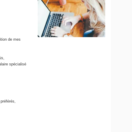
c
ition de mes
is,
laire spécialisé
préférés,