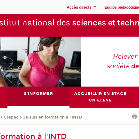
Accès directs
Equipe pédagogiqu
stitut national des
sciences et techn
Relever 
société
de
S'INFORMER
ACCUEILLIR EN STAGE
UN ÉLÈVE
Crepac
Je suis en formation à l'INTD
formation à l'INTD