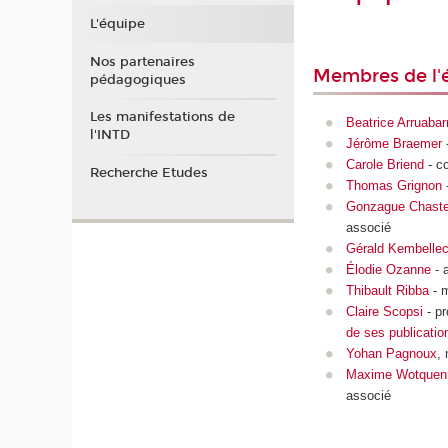
L'équipe
Nos partenaires
Membres de l'
pédagogiques
Les manifestations de
Beatrice Arruabar
l'INTD
Jérôme Braemer
-
Carole Briend
- co
Recherche Etudes
Thomas Grignon
Gonzague Chaste
associé
Gérald Kembelle
Élodie Ozanne
- 
Thibault Ribba
- m
Claire Scopsi
- pr
de ses publicatio
Yohan Pagnoux
,
Maxime Wotquen
associé