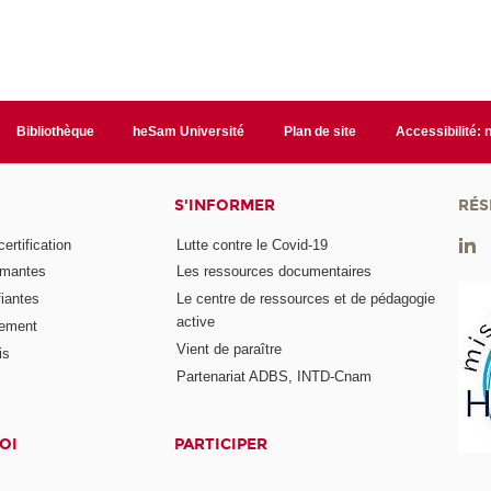
Bibliothèque
heSam Université
Plan de site
Accessibilité:
S'INFORMER
RÉS
rtification
Lutte contre le Covid-19
ômantes
Les ressources documentaires
fiantes
Le centre de ressources et de pédagogie
active
nement
Vient de paraître
is
Partenariat ADBS, INTD-Cnam
OI
PARTICIPER