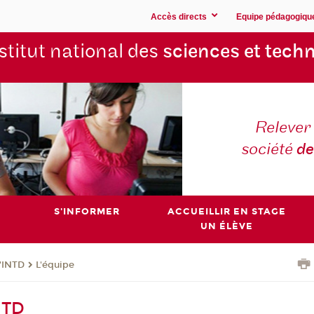
Accès directs
Equipe pédagogiqu
stitut national des
sciences et techn
Relever 
société
de
S'INFORMER
ACCUEILLIR EN STAGE
UN ÉLÈVE
l'INTD
L'équipe
NTD