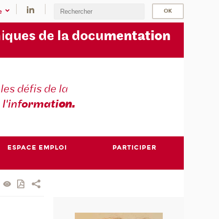
e
i
ques de la docu
mentation
les défis de la
 l'inf
ormati
on.
ESPACE EMPLOI
PARTICIPER