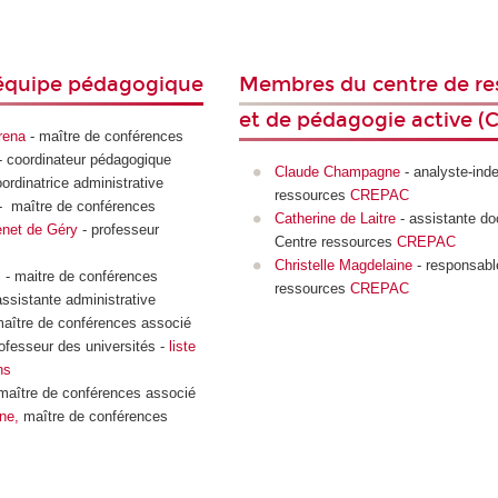
équipe pédagogique
Membres du centre de re
et de pédagogie active 
rena
- maître de conférences
 coordinateur pédagogique
Claude Champagne
- analyste-ind
ordinatrice administrative
ressources
CREPAC
- maître de conférences
Catherine de Laitre
- assistante do
net de Géry
- professeur
Centre ressources
CREPAC
Christelle Magdelaine
- responsabl
c
- maitre de conférences
ressources
CREPAC
assistante administrative
aître de conférences associé
ofesseur des universités -
liste
ns
 maître de conférences associé
ne,
maître de conférences