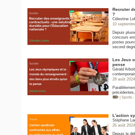
Recruter d
?
Célestine Loh
10 septembr
Depuis plusi
concours ense
postes pourv
second degr
Les Jeux o
pense
Gérald Arboi
contemporain
28 août 2024
Parallèlemen
précédentes,
| Sports -
L’action sy
Stéphane Lam
26 août 2024
Depuis le déb