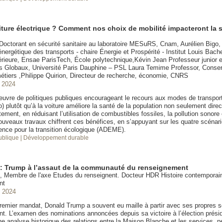
iture électrique ? Comment nos choix de mobilité impacteront la 
Doctorant en sécurité sanitaire au laboratoire MESuRS, Cnam, Aurélien Bigo,
 énergétique des transports - chaire Énergie et Prospérité - Institut Louis Bache
rieure, Ensae ParisTech, École polytechnique,Kévin Jean Professeur junior 
Globaux, Université Paris Dauphine – PSL Laura Temime Professor, Conserv
métiers ,Philippe Quirion, Directeur de recherche, économie, CNRS
 2024
uvre de politiques publiques encourageant le recours aux modes de transport
) plutôt qu’à la voiture améliore la santé de la population non seulement dir
tement, en réduisant l’utilisation de combustibles fossiles, la pollution sonore e
nouveaux travaux chiffrent ces bénéfices, en s’appuyant sur les quatre scénari
ence pour la transition écologique (ADEME).
publique
| Développement durable
 : Trump à l’assaut de la communauté du renseignement
t, Membre de l'axe Etudes du renseignent. Docteur HDR Histoire contemporain
nt
 2024
remier mandat, Donald Trump a souvent eu maille à partir avec ses propres s
t. L’examen des nominations annoncées depuis sa victoire à l’élection préside
e analyse historique des relations entre la Maison Blanche et les services, 