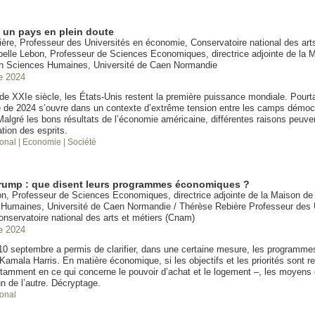
, un pays en plein doute
ère, Professeur des Universités en économie, Conservatoire national des arts
elle Lebon, Professeur de Sciences Economiques, directrice adjointe de la M
n Sciences Humaines, Université de Caen Normandie
e 2024
e XXIe siècle, les États-Unis restent la première puissance mondiale. Pourtan
le de 2024 s’ouvre dans un contexte d’extrême tension entre les camps démoc
Malgré les bons résultats de l’économie américaine, différentes raisons peuve
ation des esprits.
ional
| Economie
| Société
Trump : que disent leurs programmes économiques ?
on, Professeur de Sciences Economiques, directrice adjointe de la Maison de
Humaines, Université de Caen Normandie / Thérèse Rebière Professeur des 
nservatoire national des arts et métiers (Cnam)
e 2024
10 septembre a permis de clarifier, dans une certaine mesure, les programme
amala Harris. En matière économique, si les objectifs et les priorités sont r
tamment en ce qui concerne le pouvoir d’achat et le logement –, les moyens
un de l’autre. Décryptage.
ional