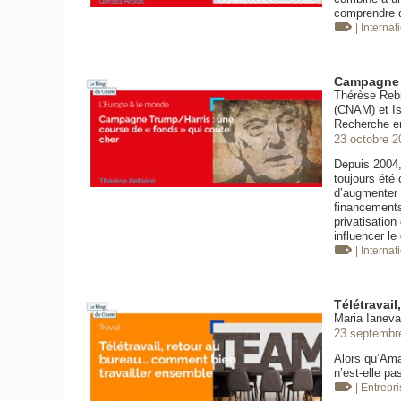
comprendre d
| Internat
Campagne T
Thérèse Rebi
(CNAM) et Is
Recherche e
23 octobre 2
Depuis 2004,
toujours été
d’augmenter 
financements 
privatisation
influencer l
| Internat
Télétravai
Maria Ianeva
23 septembr
Alors qu’Amaz
n’est-elle pa
| Entrepr