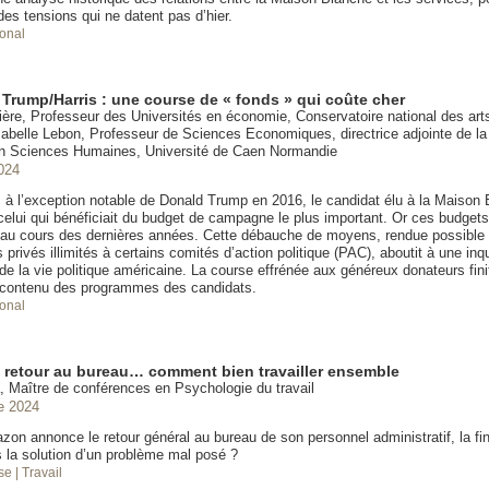
es tensions qui ne datent pas d’hier.
ional
rump/Harris : une course de « fonds » qui coûte cher
ère, Professeur des Universités en économie, Conservatoire national des arts
abelle Lebon, Professeur de Sciences Economiques, directrice adjointe de la
n Sciences Humaines, Université de Caen Normandie
024
 à l’exception notable de Donald Trump en 2016, le candidat élu à la Maison
 celui qui bénéficiait du budget de campagne le plus important. Or ces budget
au cours des dernières années. Cette débauche de moyens, rendue possible pa
privés illimités à certains comités d’action politique (PAC), aboutit à une inq
 de la vie politique américaine. La course effrénée aux généreux donateurs finit
e contenu des programmes des candidats.
ional
l, retour au bureau… comment bien travailler ensemble
, Maître de conférences en Psychologie du travail
e 2024
on annonce le retour général au bureau de son personnel administratif, la fin 
s la solution d’un problème mal posé ?
ise
| Travail