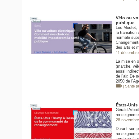
Vélo ou vo
publique
Léo Moutet, 
la transition
normale supé
Changements 
des arts et 
11 décembre
La mise en œ
(marche, vélo
aussi indirec
de l’air. De 
2050 de l’Ag
| Santé 
États-Unis
Gérald Arboi
renseigneme
28 novembre
Durant son p
renseignemen
combiné à un