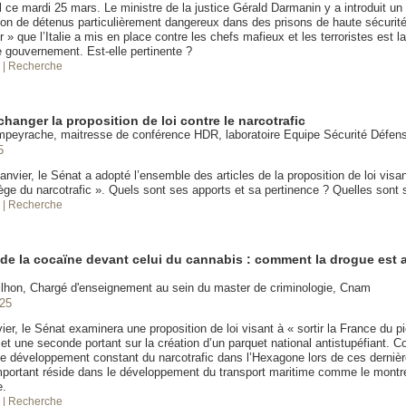
l ce mardi 25 mars. Le ministre de la justice Gérald Darmanin y a introduit 
ation de détenus particulièrement dangereux dans des prisons de haute sécurit
r » que l’Italie a mis en place contre les chefs mafieux et les terroristes est l
e gouvernement. Est-elle pertinente ?
é
| Recherche
hanger la proposition de loi contre le narcotrafic
mpeyrache, maitresse de conférence HDR, laboratoire Equipe Sécurité Défe
5
anvier, le Sénat a adopté l’ensemble des articles de la proposition de loi visant
ège du narcotrafic ». Quels sont ses apports et sa pertinence ? Quelles sont s
é
| Recherche
de la cocaïne devant celui du cannabis : comment la drogue est
lhon, Chargé d'enseignement au sein du master de criminologie, Cnam
025
ier, le Sénat examinera une proposition de loi visant à « sortir la France du p
 et une seconde portant sur la création d’un parquet national antistupéfiant.
e développement constant du narcotrafic dans l’Hexagone lors de ces derniè
mportant réside dans le développement du transport maritime comme le montr
e.
é
| Recherche