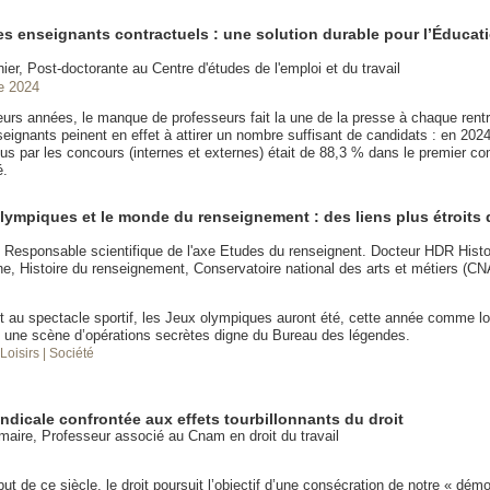
es enseignants contractuels : une solution durable pour l’Éducat
ier, Post-doctorante au Centre d'études de l'emploi et du travail
e 2024
eurs années, le manque de professeurs fait la une de la presse à chaque rent
ignants peinent en effet à attirer un nombre suffisant de candidats : en 2024
us par les concours (internes et externes) était de 88,3 % dans le premier c
é.
lympiques et le monde du renseignement : des liens plus étroits 
t Responsable scientifique de l'axe Etudes du renseignent. Docteur HDR Histo
e, Histoire du renseignement, Conservatoire national des arts et métiers (C
t au spectacle sportif, les Jeux olympiques auront été, cette année comme lo
 une scène d’opérations secrètes digne du Bureau des légendes.
 Loisirs
| Société
ndicale confrontée aux effets tourbillonnants du droit
aire, Professeur associé au Cnam en droit du travail
ut de ce siècle, le droit poursuit l’objectif d’une consécration de notre « démo