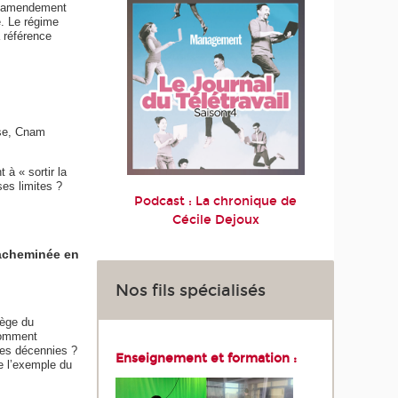
un amendement
é. Le régime
a référence
nse, Cnam
 à « sortir la
es limites ?
Podcast : La chronique de
Cécile Dejoux
 acheminée en
Nos fils spécialisés
iège du
 Comment
res décennies ?
Enseignement et formation :
e l’exemple du