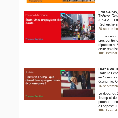
États-Unis
Thérèse Rebi
(CNAM), Isab
Recherche e
20 septembr
En ce début d
présidentiel
républicain. 
cette polaris
| Internat
Harris vs 
Isabelle Leb
en Sciences 
économie, Co
16 septembr
Le débat du 
Trump et de K
proches – no
à l’opposé l’
| Internat