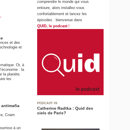
comprendre le monde qui vous
entoure, alors installez-vous
confortablement et lancez les
.
épisodes : bienvenue dans
QUID, le podcast
!
ne
ences et des
echnologie et
imatique. Or, à
l’économie : la
r la planète.
uire les
PODCAST #9
 antimafia
Catherine Radtka : Quid des
ciels de Paris?
nse, Cnam
 soumise à un