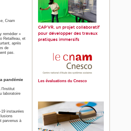
nse, Cnam
CAP’VR, un projet collaboratif
pour développer des travaux
 y remédier »
o Retailleau, et
pratiques immersifs
urtant, après
es de
uent pas.
 la pandémie
Les évaluations du Cnesco
'Institut
 laboratoire
-19 instaurées
clusions
nt parvenus à