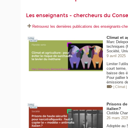
Les enseignants - chercheurs du Conse
Retrouvez les dernières publications des enseignants-c
Climat et a
Marc Delepou
techniques (
Société, Uni
9 avril 2025
Limiter l’uti
court terme, 
baisse des ém
Pour pallier l
émissions de 
| Climat
|
Prisons de 
italien?
Clotilde Cha
26 mars 202
Adoptée au Sé