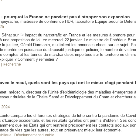
c : pourquoi la France ne parvient pas à stopper son expansion
mpeyrache, maitresse de conférence HDR, laboratoire Equipe Sécurité Défe
025
u Sénat sur l’« impact du narcotrafic en France et les mesures à prendre pour
à une proposition de loi, ce mercredi 22 janvier. Le ministre de l’intérieur, Brun
e la justice, Gérald Darmanin, multiplient les annonces chocs sur ce sujet. Po
e montée en puissance du dispositif juridique et policier, le nombre de victim
e comptes et les tonnes de marchandises importées sur le territoire ne dimin
xpliquer ? Comment y remédier ?
é
| Recherche
avec le recul, quels sont les pays qui ont le mieux réagi pendant
et, médecin, directeur de l'Unité d'épidémiologie des maladies émergentes à l
fesseur titulaire de la Chaire Santé et Développement du Cnam et chercheur au
 2024
cente compare les différentes stratégies de lutte contre la pandémie de Covid
d’Europe occidentale, et les résultats qu’elles ont permis d’obtenir. Ses con
tamment que les États qui ont restreint précocement les contacts sociaux so
tage de vies que les autres, tout en préservant mieux leur économie.
publique
| Développement durable