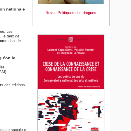
ion nationale
Revue Politiques des drogues
rée. Les
, le taux de
omme dans le
qu’on le
ire
NAM)
rs des éditions
cratie sociale »