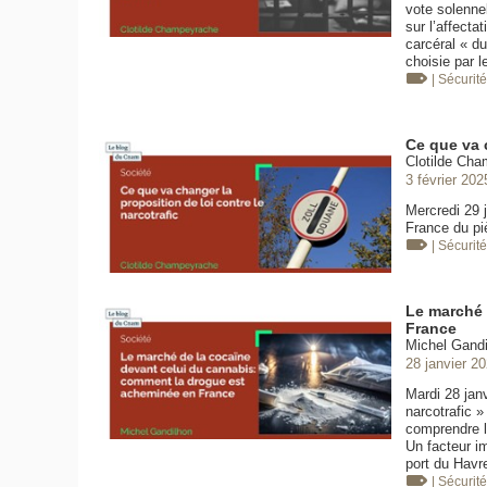
vote solenne
sur l’affect
carcéral « du
choisie par l
| Sécurit
Ce que va c
Clotilde Cha
3 février 202
Mercredi 29 j
France du pi
| Sécurit
Le marché 
France
Michel Gandi
28 janvier 2
Mardi 28 janv
narcotrafic »
comprendre l
Un facteur i
port du Havr
| Sécurit