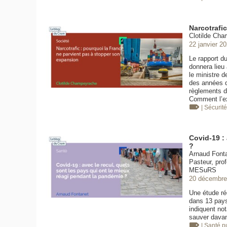
Narcotrafi
Clotilde Cha
22 janvier 2
Le rapport d
donnera lieu 
le ministre d
des années d
règlements d
Comment l’e
| Sécurit
Covid-19 : 
?
Arnaud Fontan
Pasteur, pro
MESuRS
20 décembre
Une étude ré
dans 13 pays 
indiquent no
sauver davan
| Santé 