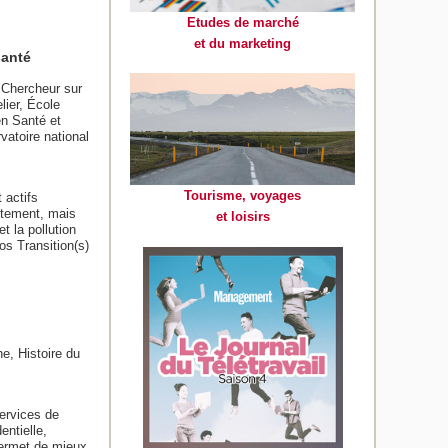
Etudes de marché
et du marketing
santé
 Chercheur sur
lier, École
en Santé et
atoire national
Tourisme, voyages
 actifs
ectement, mais
et loisirs
t la pollution
os Transition(s)
e, Histoire du
ervices de
ntielle,
permet de mieux