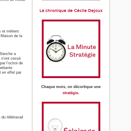
La chronique de Cécile Dejoux
 et métiers
 Maison de la
 Blanche a
s n’ont cessé
r l’octroi de
uiétante
 en effet par
Chaque mois, on décortique une
stratégie
.
du télétravail