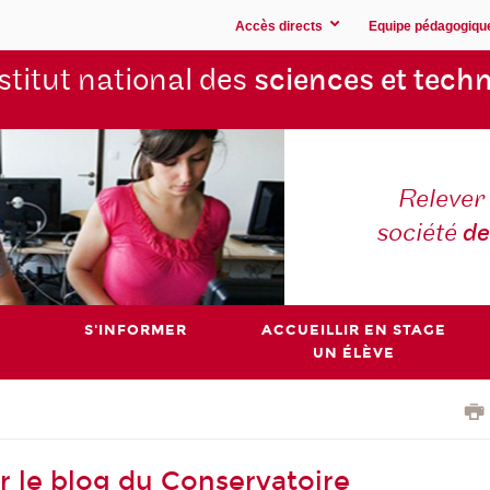
Accès directs
Equipe pédagogiqu
stitut national des
sciences et techn
Relever 
société
de
S'INFORMER
ACCUEILLIR EN STAGE
UN ÉLÈVE
ur le blog du Conservatoire