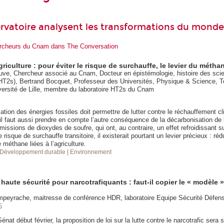
rvatoire analysent les transformations du monde
hercheurs du Cnam dans The Conversation
griculture : pour éviter le risque de surchauffe, le levier du métha
ve, Chercheur associé au Cnam, Docteur en épistémologie, histoire des sci
HT2s), Bertrand Bocquet, Professeur des Universités, Physique & Science, T
versité de Lille, membre du laboratoire HT2s du Cnam
lisation des énergies fossiles doit permettre de lutter contre le réchauffement cl
il faut aussi prendre en compte l’autre conséquence de la décarbonisation de 
issions de dioxydes de soufre, qui ont, au contraire, un effet refroidissant su
e risque de surchauffe transitoire, il existerait pourtant un levier précieux : réd
méthane liées à l’agriculture.
 Développement durable
| Environnement
haute sécurité pour narcotrafiquants : faut-il copier le « modèle »
mpeyrache, maitresse de conférence HDR, laboratoire Equipe Sécurité Défe
5
nat début février, la proposition de loi sur la lutte contre le narcotrafic sera