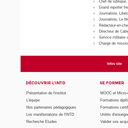
Chef de rubrique,
Grand reporter fr
Journaliste, Libé
Journaliste, Le M
Rédacteur-en-chef
Directeur de Cab
Service militaire 
Chargé de missi
Infos site
DÉCOUVRIR L'INTD
SE FORMER
Présentation de l'institut
MOOC et Micro-ce
L'équipe
Formations dipl
Nos partenaires pédagogiques
Formations certi
Les manifestations de l'INTD
Unités d'enseig
Recherche Etudes
Valider ses acqu