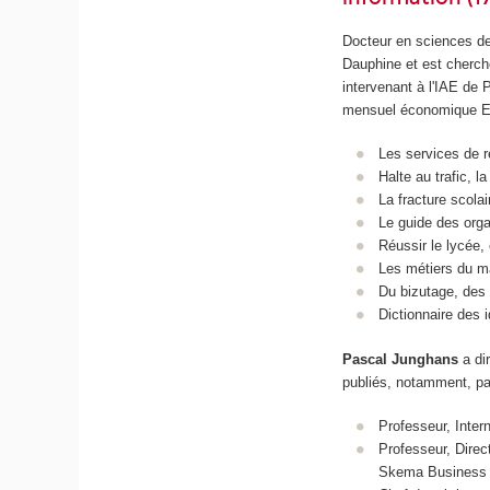
Docteur en sciences d
Dauphine et est cherc
intervenant à l'IAE de P
mensuel économique Eco
Les services de 
Halte au trafic, l
La fracture scola
Le guide des org
Réussir le lycée,
Les métiers du ma
Du bizutage, des 
Dictionnaire des 
Pascal Junghans
a di
publiés, notamment, pa
Professeur, Inter
Professeur, Dire
Skema Business 