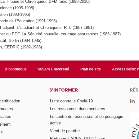
 La Tribune et Chroniqueur, BFM radio (1998-2010)
eelance (1995-1998)
ration (1993-1995)
onde de l'Education (1991-1993)
 adjoint, L'Etudiant et Chroniqueur, RTL (1987-1991)
inet du PDG La Sécurité nouvelle, courtage assurances (1985-1987)
actif, Berlin (1984-1985)
on, CEDRIC (1982-1983)
Bibliothèque
heSam Université
Plan de site
Accessibilité:
S'INFORMER
RÉS
rtification
Lutte contre le Covid-19
ômantes
Les ressources documentaires
fiantes
Le centre de ressources et de pédagogie
active
nement
Vient de paraître
is
Partenariat ADBS, INTD-Cnam