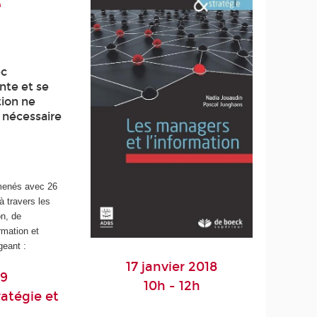
e
ec
nte et se
tion ne
s nécessaire
 menés avec 26
à travers les
on, de
rmation et
geant :
17 janvier 2018
29
10h - 12h
atégie et