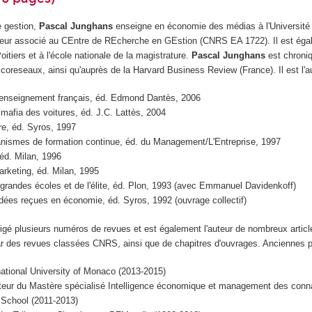
e gestion,
Pascal Junghans
enseigne en économie des médias à l'Université 
heur associé au CEntre de REcherche en GEstion (CNRS EA 1722). Il est ég
oitiers et à l'école nationale de la magistrature.
Pascal Junghans
est chroni
reseaux, ainsi qu'auprès de la Harvard Business Review (France). Il est l'au
renseignement français, éd. Edmond Dantès, 2006
a mafia des voitures, éd. J.C. Lattès, 2004
ire, éd. Syros, 1997
anismes de formation continue, éd. du Management/L'Entreprise, 1997
 éd. Milan, 1996
rketing, éd. Milan, 1995
grandes écoles et de l'élite, éd. Plon, 1993 (avec Emmanuel Davidenkoff)
idées reçues en économie, éd. Syros, 1992 (ouvrage collectif)
rigé plusieurs numéros de revues et est également l'auteur de nombreux articl
r des revues classées CNRS, ainsi que de chapitres d'ouvrages. Anciennes p
national University of Monaco (2013-2015)
cteur du Mastère spécialisé Intelligence économique et management des conn
School (2011-2013)