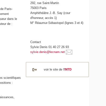
292, rue Saint-Martin
75003 Paris
de Paris-
Amphithéâtre J.-B. Say (cour
alement
d'honneur, accès 1)
queur dans le
M° Réaumur-Sébastopol (lignes 3 et 4)
teur de :
Contact
Sylvie Denis 01 40 27 26 93
sylvie.denis@lecnam.net
voir le site de l'
INTD
es scientifiques
ositions :
aissances,