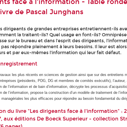
nts face à l'information - Table rond
livre de Pascal Junghans
s dirigeants de grandes entreprises entretiennent-ils av
omment la traitent-ils? Quel usage en font-ils? Omniprése
e sur le bureau et dans l’esprit des dirigeants, l’informa
pas répondre pleinement à leurs besoins. Il leur est alor
urs et par eux-mêmes l’information qui leur fait défaut.
'enregistrement
travaux les plus récents en sciences de gestion ainsi que sur des entretiens
ntreprises (présidents, PDG, DG et membres de comités exécutifs), l’auteur, 
n de l’information et de bain d’information, décrypte les processus d’acquisiti
ion de l’information, propose la construction d’un modèle de traitement de l’info
s managériales les plus efficaces pour répondre au besoin fondamental du diri
n du livre "Les dirigeants face à l'information" : 
 aux éditions De Boeck Superieur - collection Str
76 pages)