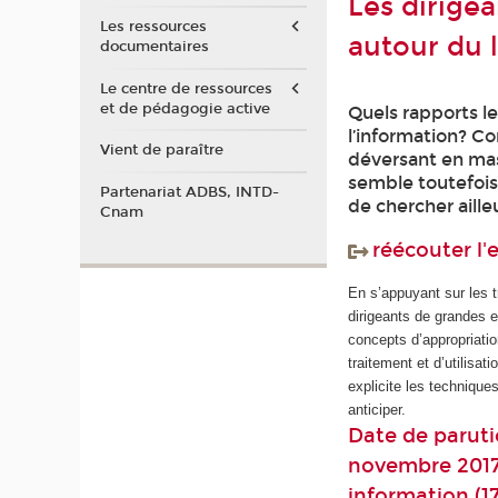
Les dirigea
Les ressources
autour du 
documentaires
Le centre de ressources
et de pédagogie active
Quels rapports le
l’information? C
Vient de paraître
déversant en mass
semble toutefois 
Partenariat ADBS, INTD-
de chercher aille
Cnam
réécouter l
En s’appuyant sur les 
dirigeants de grandes e
concepts d’appropriatio
traitement et d’utilisat
explicite les technique
anticiper.
Date de parutio
novembre 2017,
information (1