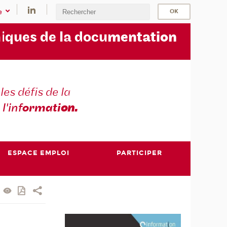
e
i
ques de la docu
mentation
les défis de la
 l'inf
ormati
on.
ESPACE EMPLOI
PARTICIPER