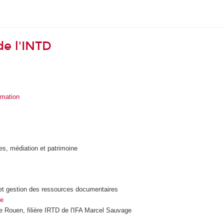
de l'INTD
rmation
ves, médiation et patrimoine
e et gestion des ressources documentaires
se
e Rouen, filière IRTD de l'IFA Marcel Sauvage