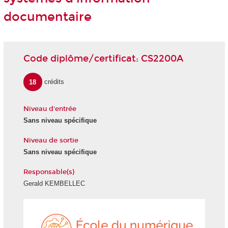
documentaire
Code diplôme/certificat: CS2200A
18
crédits
Niveau d'entrée
Sans niveau spécifique
Niveau de sortie
Sans niveau spécifique
Responsable(s)
Gerald KEMBELLEC
École
du
numéri