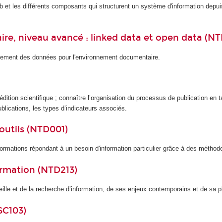
eb et les différents composants qui structurent un système d'information depuis
re, niveau avancé : linked data et open data (NT
hissement des données pour l'environnement documentaire.
l’édition scientifique ; connaître l’organisation du processus de publication en 
blications, les types d’indicateurs associés.
outils (NTD001)
formations répondant à un besoin d'information particulier grâce à des méthod
formation (NTD213)
le et de la recherche d’information, de ses enjeux contemporains et de sa pla
SC103)