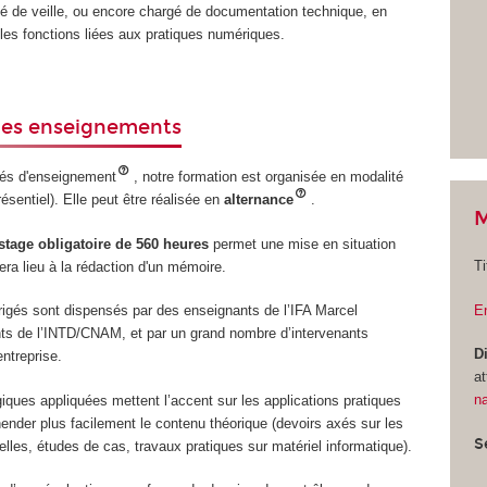
é de veille, ou encore chargé de documentation technique, en
les fonctions liées aux pratiques numériques.
des enseignements
és d'enseignement
, notre formation est organisée en modalité
résentiel). Elle peut être réalisée en
alternance
.
M
stage obligatoire de 560 heures
permet une mise en situation
Ti
era lieu à la rédaction d'un mémoire.
E
irigés sont dispensés par des enseignants de l’IFA Marcel
ts de l’INTD/CNAM, et par un grand nombre d’intervenants
D
entreprise.
at
na
ues appliquées mettent l’accent sur les applications pratiques
ender plus facilement le contenu théorique (devoirs axés sur les
S
elles, études de cas, travaux pratiques sur matériel informatique).