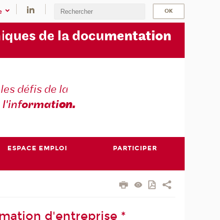
e
i
ques de la docu
mentation
les défis de la
 l'inf
ormati
on.
ESPACE EMPLOI
PARTICIPER
rmation d'entreprise *