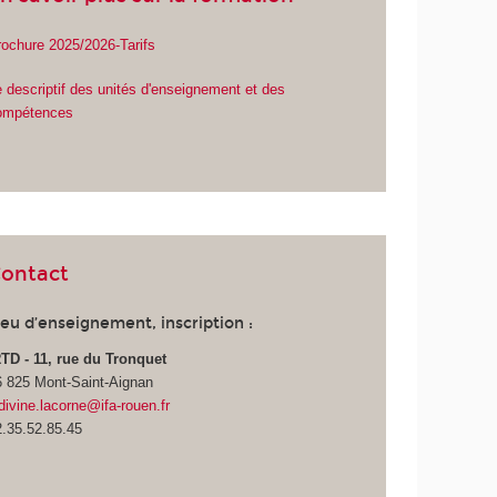
rochure 2025/2026-Tarifs
 descriptif des unités d'enseignement et des
ompétences
ontact
ieu d’enseignement, inscription :
RTD - 11, rue du Tronquet
6 825 Mont-Saint-Aignan
divine.lacorne@ifa-rouen.fr
2.35.52.85.45