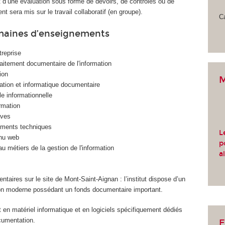
et d’une évaluation sous forme de devoirs, de contrôles ou de
nt sera mis sur le travail collaboratif (en groupe).
Ca
maines d’enseignements
treprise
traitement documentaire de l'information
ion
M
ation et informatique documentaire
le informationnelle
ormation
ives
uments techniques
L
nu web
p
u métiers de la gestion de l'information
a
aires sur le site de Mont-Saint-Aignan : l’institut dispose d’un
on moderne possédant un fonds documentaire important.
en matériel informatique et en logiciels spécifiquement dédiés
cumentation.
E