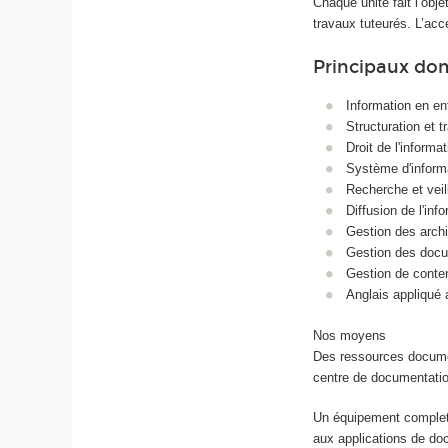
Chaque unité fait l’obj
travaux tuteurés. L’acce
Principaux do
Information en en
Structuration et 
Droit de l'informat
Système d'inform
Recherche et veil
Diffusion de l'inf
Gestion des arch
Gestion des doc
Gestion de conte
Anglais appliqué a
Nos moyens
Des ressources document
centre de documentati
Un équipement complet 
aux applications de do