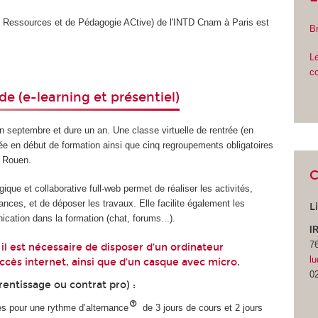
Ressources et de Pédagogie ACtive) de l'INTD Cnam à Paris est
B
Le
c
de (e-learning et présentiel)
 septembre et dure un an. Une classe virtuelle de rentrée (en
ée en début de formation ainsi que cinq regroupements obligatoires
- Rouen.
C
que et collaborative full-web permet de réaliser les activités,
nces, et de déposer les travaux. Elle facilite également les
L
cation dans la formation (chat, forums...).
I
7
 il est nécessaire de disposer d’un ordinateur
lu
ccès internet, ainsi que d’un casque avec micro.
0
entissage ou contrat pro) :
s pour une rythme d’alternance
de
3 jours de cours et 2 jours