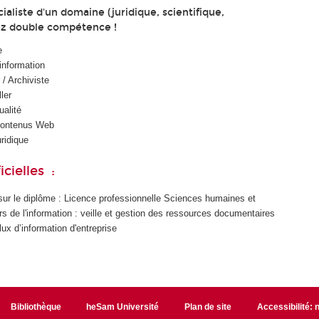
ialiste d'un domaine (juridique, scientifique,
ez double compétence !
e
’information
/ Archiviste
ler
alité
contenus Web
ridique
cielles :
nt sur le diplôme : Licence professionnelle Sciences humaines et
s de l'information : veille et gestion des ressources documentaires
ux d’information d'entreprise
Bibliothèque
heSam Université
Plan de site
Accessibilité: