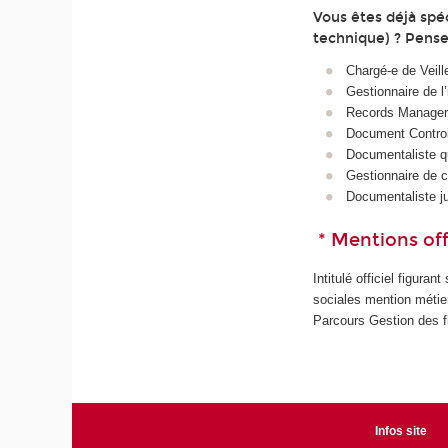
Vous êtes déjà spéc
technique) ? Pens
Chargé‑e de Veill
Gestionnaire de l
Records Manager 
Document Control
Documentaliste qu
Gestionnaire de 
Documentaliste ju
* Mentions offi
Intitulé officiel figura
sociales mention métier
Parcours Gestion des fl
Infos site