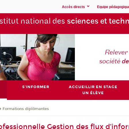
Accès directs
Equipe pédagogiqu
stitut national des
sciences et techn
Relever 
société
de
S'INFORMER
ACCUEILLIR EN STAGE
UN ÉLÈVE
Formations diplômantes
fessionnelle Gestion des flux d’info