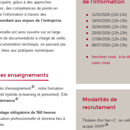
de l'information
acquérir, grâce à des approches
es, des compétences de pointe en
e l’information à travers des
11/02/2026 (12h-13h)
pondant aux enjeux de l’entreprise
.
18/03/2026 (12h-13h)
15/04/2026 (12h-13h)
nnelle est ainsi ouverte sur un large
20/05/2026 (12h-13h)
nt de documentaliste à chargé de veille,
17/06/2026 (12h-13h)
cumentation technique, en passant par
08/07/2026 (12h-13h)
s liées aux pratiques numériques.
Inscrivez vous à la s
votre choix
des enseignements
és d'enseignement
, notre formation
é hybride (e-learning et présentiel). Elle
Modalités de
lternance
.
recrutement
stage obligatoire de 560 heures
ation professionnelle et donnera lieu à
Titulaire d'un bac+2 ; ou val
re.
acquis VAPP