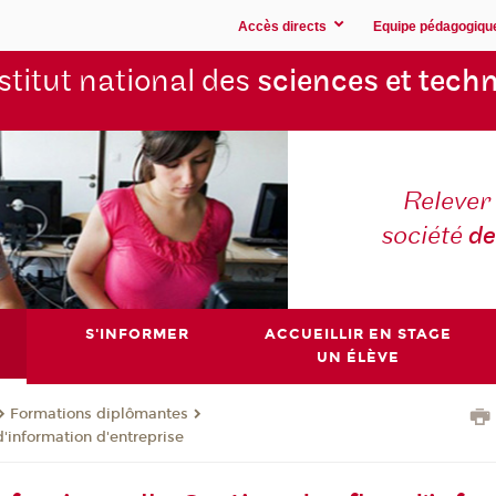
Accès directs
Equipe pédagogiqu
stitut national des
sciences et techn
Relever 
société
de
S'INFORMER
ACCUEILLIR EN STAGE
UN ÉLÈVE
Formations diplômantes
d'information d'entreprise