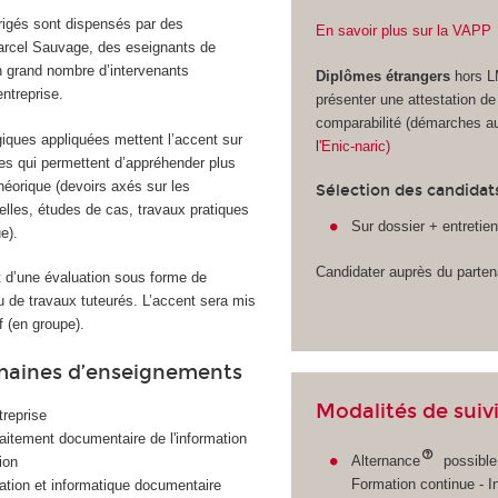
irigés sont dispensés par des
En savoir plus sur la VAPP
arcel Sauvage, des eseignants de
 grand nombre d’intervenants
Diplômes étrangers
hors 
entreprise.
présenter une attestation de
comparabilité (démarches a
ques appliquées mettent l’accent sur
l
'Enic-naric)
ues qui permettent d’appréhender plus
héorique (devoirs axés sur les
Sélection des candidat
elles, études de cas, travaux pratiques
Sur dossier + entretie
e).
Candidater auprès du partena
et d’une évaluation sous forme de
u de travaux tuteurés. L’accent sera mis
if (en groupe).
maines d’enseignements
Modalités de suiv
treprise
traitement documentaire de l'information
Alternance
possible
ion
Formation continue - In
ation et informatique documentaire