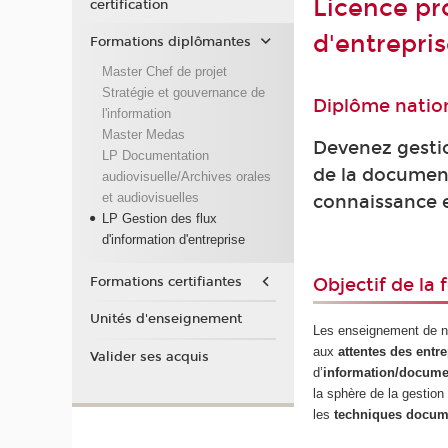
Licence pr
certification
d'entrepris
Formations diplômantes
Master Chef de projet
Stratégie et gouvernance de
Diplôme nation
l'information
Master Medas
Devenez gestio
LP Documentation
de la document
audiovisuelle/Archives orales
et audiovisuelles
connaissance e
LP Gestion des flux
d'information d'entreprise
Formations certifiantes
Objectif de la
Unités d'enseignement
Les enseignement de no
aux
attentes des entr
Valider ses acquis
d’
information/docume
la sphère de la gestion 
les
techniques docum