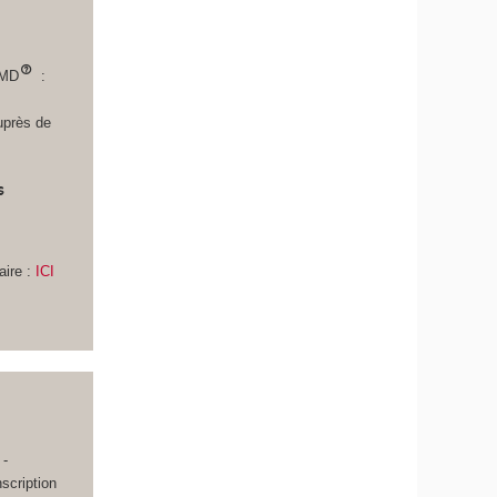
LMD
:
uprès de
s
n
ire :
ICI
i
 -
scription