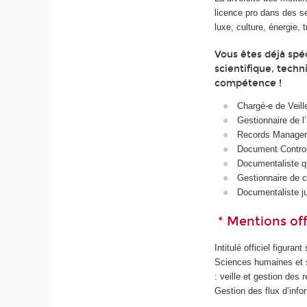
licence pro dans des se
luxe, culture, énergie, t
Vous êtes déjà spéc
scientifique, tech
compétence !
Chargé‑e de Veill
Gestionnaire de l
Records Manager 
Document Control
Documentaliste qu
Gestionnaire de 
Documentaliste ju
* Mentions offi
Intitulé officiel figuran
Sciences humaines et s
: veille et gestion de
Gestion des flux d’info