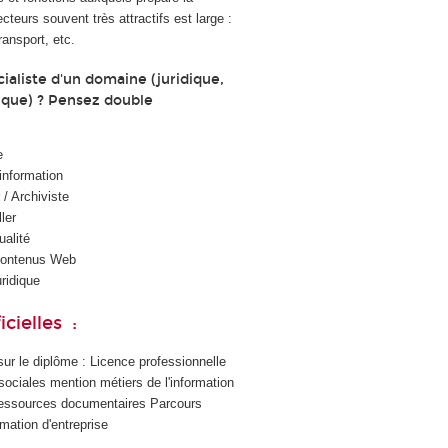
cteurs souvent très attractifs est large :
ransport, etc.
ialiste d'un domaine (juridique,
nique) ? Pensez double
e
’information
/ Archiviste
ler
alité
contenus Web
ridique
cielles :
t sur le diplôme : Licence professionnelle
ociales mention métiers de l'information
s ressources documentaires Parcours
rmation d'entreprise