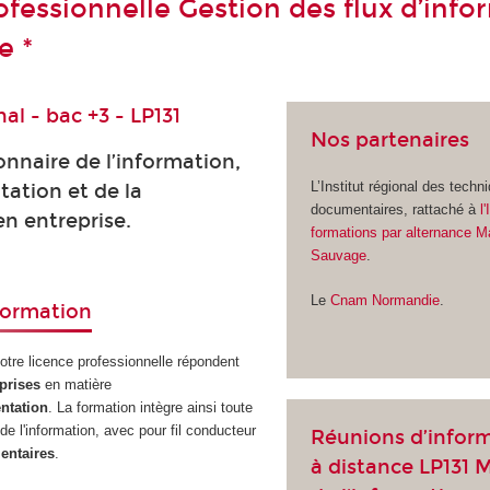
ofessionnelle Gestion des flux d’info
e *
al - bac +3 - LP131
Nos partenaires
nnaire de l’information,
L’Institut régional des techn
ation et de la
documentaires, rattaché à
l
n entreprise.
formations par alternance M
Sauvage
.
Le
Cnam Normandie
.
 formation
tre licence professionnelle répondent
eprises
en matière
ntation
. La formation intègre ainsi toute
de l'information, avec pour fil conducteur
Réunions d’infor
entaires
.
à distance LP131 