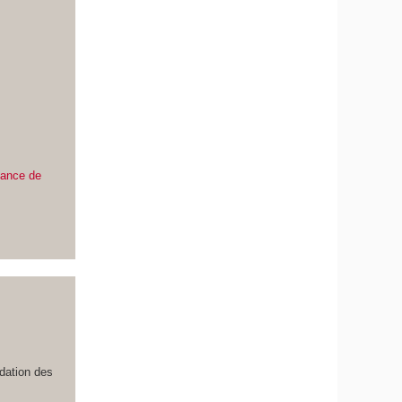
éance de
idation des