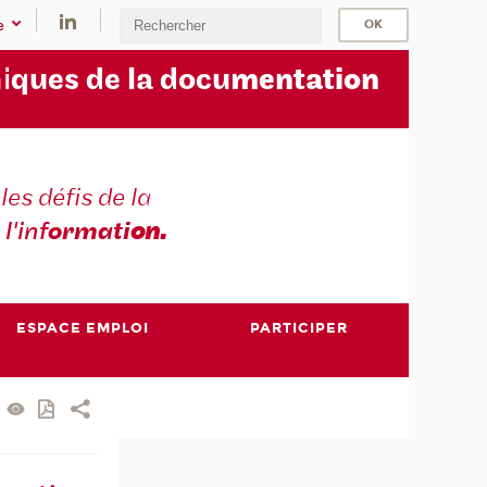
e
i
ques de la docu
mentation
les défis de la
 l'inf
ormati
on.
ESPACE EMPLOI
PARTICIPER