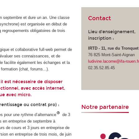
Contact
n septembre et dure un an. Une classe
n synchrone) est organisée en début de
q regroupements obligatoires de trois
Lieu d’enseignement,
inscription :
IRTD - 11, rue du Tronquet
ique et collaborative full-web permet de
76 825 Mont-Saint-Aignan
 d’évaluer ses connaissances, et de
ludivine.lacorne@ifa-rouen.f
le facilite également les échanges et la
02.35.52.85.45
formation (chat, forums...).
 il est nécessaire de disposer
ctionnel, avec accès internet,
que avec micro.
entissage ou contrat pro) :
Notre partenaire
s pour une rythme d’alternance
de
3
rs en entreprise de septembre à
rs de cours et 3 jours en entreprise de
ion en entreprise de trois mois, de juin