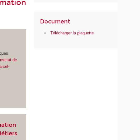
rmation
Document
Télécharger la plaquette
iques
'Institut de
arcel-
mation
Métiers