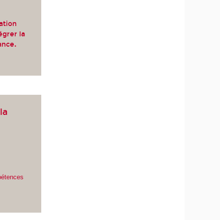
ation
égrer la
ance
.
la
pétences