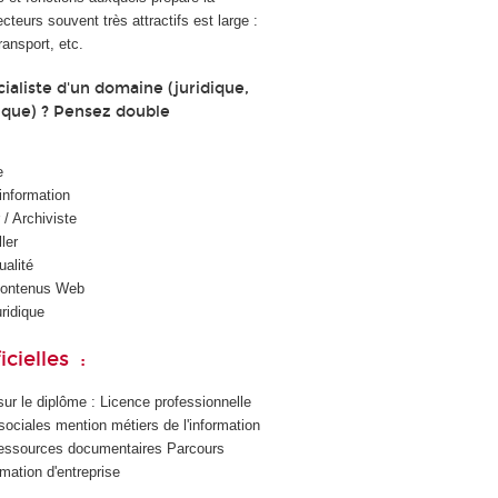
cteurs souvent très attractifs est large :
ransport, etc.
ialiste d'un domaine (juridique,
nique) ? Pensez double
e
’information
/ Archiviste
ler
alité
contenus Web
ridique
cielles :
t sur le diplôme : Licence professionnelle
ociales mention métiers de l'information
s ressources documentaires Parcours
rmation d'entreprise