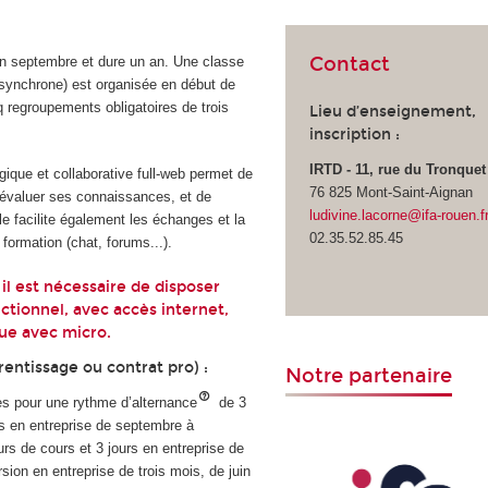
Contact
n septembre et dure un an. Une classe
n synchrone) est organisée en début de
q regroupements obligatoires de trois
Lieu d’enseignement,
inscription :
IRTD - 11, rue du Tronquet
ique et collaborative full-web permet de
76 825 Mont-Saint-Aignan
 d’évaluer ses connaissances, et de
ludivine.lacorne@ifa-rouen.f
le facilite également les échanges et la
02.35.52.85.45
formation (chat, forums...).
 il est nécessaire de disposer
ctionnel, avec accès internet,
que avec micro.
entissage ou contrat pro) :
Notre partenaire
s pour une rythme d’alternance
de
3
rs en entreprise de septembre à
rs de cours et 3 jours en entreprise de
ion en entreprise de trois mois, de juin