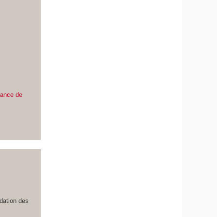
éance de
idation des