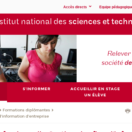
Accès directs
Equipe pédagogiqu
stitut national des
sciences et techn
Relever 
société
de
S'INFORMER
ACCUEILLIR EN STAGE
UN ÉLÈVE
Formations diplômantes
d'information d'entreprise