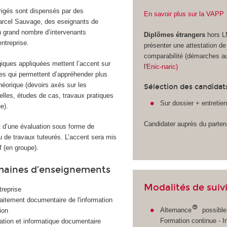
irigés sont dispensés par des
En savoir plus sur la VAPP
arcel Sauvage, des eseignants de
 grand nombre d’intervenants
Diplômes étrangers
hors 
entreprise.
présenter une attestation de
comparabilité (démarches a
ques appliquées mettent l’accent sur
l
'Enic-naric)
ues qui permettent d’appréhender plus
héorique (devoirs axés sur les
Sélection des candidat
elles, études de cas, travaux pratiques
Sur dossier + entretie
e).
Candidater auprès du partena
et d’une évaluation sous forme de
u de travaux tuteurés. L’accent sera mis
if (en groupe).
maines d’enseignements
Modalités de suiv
treprise
traitement documentaire de l'information
Alternance
possible
ion
Formation continue - In
ation et informatique documentaire