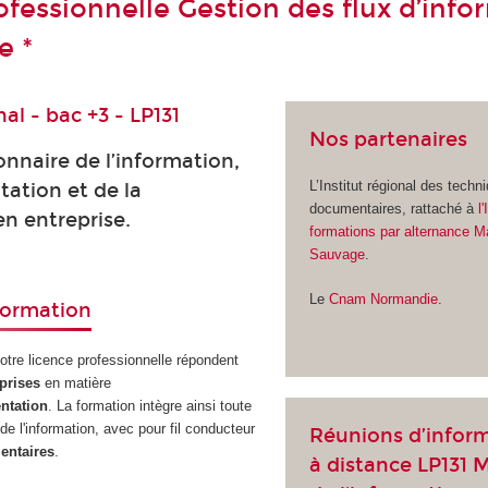
ofessionnelle Gestion des flux d’info
e *
al - bac +3 - LP131
Nos partenaires
nnaire de l’information,
L’Institut régional des techn
ation et de la
documentaires, rattaché à
l
n entreprise.
formations par alternance M
Sauvage
.
Le
Cnam Normandie
.
 formation
tre licence professionnelle répondent
eprises
en matière
ntation
. La formation intègre ainsi toute
de l'information, avec pour fil conducteur
Réunions d’infor
entaires
.
à distance LP131 