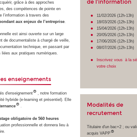
de l'information
acquérir, grâce à des approches
es, des compétences de pointe en
e l’information à travers des
11/02/2026 (12h-13h)
pondant aux enjeux de l’entreprise
.
18/03/2026 (12h-13h)
15/04/2026 (12h-13h)
nnelle est ainsi ouverte sur un large
20/05/2026 (12h-13h)
nt de documentaliste à chargé de veille,
17/06/2026 (12h-13h)
cumentation technique, en passant par
08/07/2026 (12h-13h)
s liées aux pratiques numériques.
Inscrivez vous à la s
votre choix
des enseignements
és d'enseignement
, notre formation
é hybride (e-learning et présentiel). Elle
Modalités de
lternance
.
recrutement
stage obligatoire de 560 heures
ation professionnelle et donnera lieu à
Titulaire d'un bac+2 ; ou val
re.
acquis VAPP