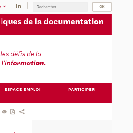
e
i
ques de la docu
mentation
les défis de la
 l'inf
ormati
on.
ESPACE EMPLOI
PARTICIPER