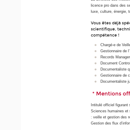
licence pro dans des se
luxe, culture, énergie, t
Vous êtes déjà spéc
scientifique, tech
compétence !
Chargé‑e de Veill
Gestionnaire de l
Records Manager 
Document Control
Documentaliste qu
Gestionnaire de 
Documentaliste ju
* Mentions offi
Intitulé officiel figuran
Sciences humaines et s
: veille et gestion de
Gestion des flux d’info