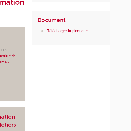
rmation
Document
Télécharger la plaquette
iques
'Institut de
arcel-
mation
Métiers