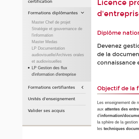
Licence pr
certification
d'entrepris
Formations diplômantes
Master Chef de projet
Stratégie et gouvernance de
Diplôme nation
l'information
Master Medas
Devenez gestio
LP Documentation
de la document
audiovisuelle/Archives orales
et audiovisuelles
connaissance e
LP Gestion des flux
d'information d'entreprise
Formations certifiantes
Objectif de la
Unités d'enseignement
Les enseignement de no
aux
attentes des entr
Valider ses acquis
d’
information/docume
la sphère de la gestion 
les
techniques docum