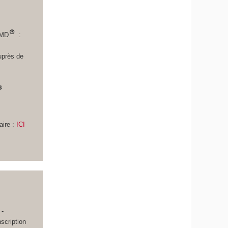
LMD
:
uprès de
s
n
ire :
ICI
i
 -
scription