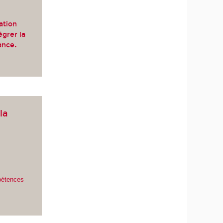
ation
égrer la
ance
.
la
pétences