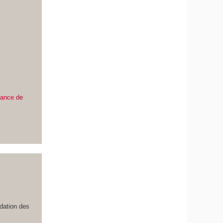
éance de
idation des