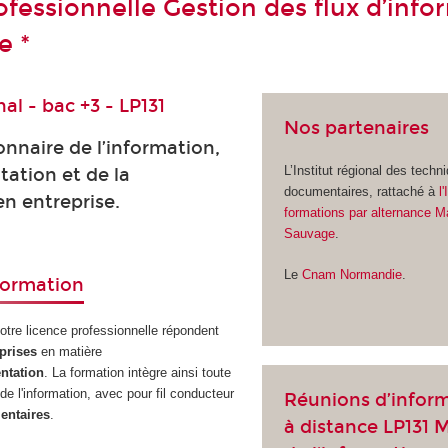
ofessionnelle Gestion des flux d’info
e *
al - bac +3 - LP131
Nos partenaires
nnaire de l’information,
L’Institut régional des techn
ation et de la
documentaires, rattaché à
l
n entreprise.
formations par alternance M
Sauvage
.
Le
Cnam Normandie
.
 formation
tre licence professionnelle répondent
eprises
en matière
ntation
. La formation intègre ainsi toute
de l'information, avec pour fil conducteur
Réunions d’infor
entaires
.
à distance LP131 