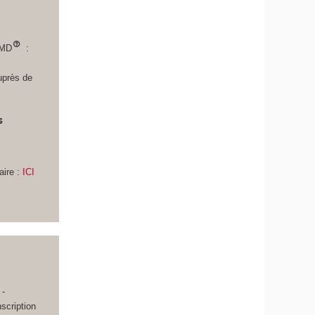
LMD
:
uprès de
s
n
ire :
ICI
i
 -
scription