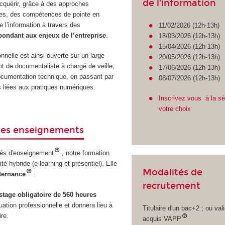
de l'information
acquérir, grâce à des approches
es, des compétences de pointe en
e l’information à travers des
11/02/2026 (12h-13h)
pondant aux enjeux de l’entreprise
.
18/03/2026 (12h-13h)
15/04/2026 (12h-13h)
nnelle est ainsi ouverte sur un large
20/05/2026 (12h-13h)
nt de documentaliste à chargé de veille,
17/06/2026 (12h-13h)
cumentation technique, en passant par
08/07/2026 (12h-13h)
s liées aux pratiques numériques.
Inscrivez vous à la s
votre choix
des enseignements
és d'enseignement
, notre formation
é hybride (e-learning et présentiel). Elle
Modalités de
lternance
.
recrutement
stage obligatoire de 560 heures
ation professionnelle et donnera lieu à
Titulaire d'un bac+2 ; ou val
re.
acquis VAPP