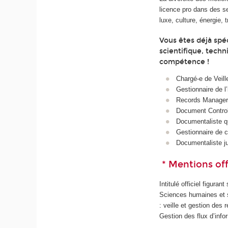
licence pro dans des se
luxe, culture, énergie, t
Vous êtes déjà spéc
scientifique, tech
compétence !
Chargé‑e de Veill
Gestionnaire de l
Records Manager 
Document Control
Documentaliste qu
Gestionnaire de 
Documentaliste ju
* Mentions offi
Intitulé officiel figuran
Sciences humaines et s
: veille et gestion de
Gestion des flux d’info