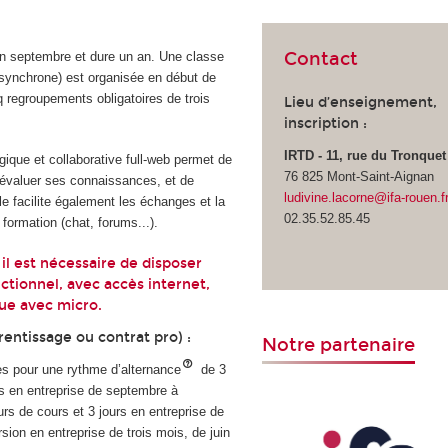
Contact
n septembre et dure un an. Une classe
n synchrone) est organisée en début de
q regroupements obligatoires de trois
Lieu d’enseignement,
inscription :
IRTD - 11, rue du Tronquet
ique et collaborative full-web permet de
76 825 Mont-Saint-Aignan
 d’évaluer ses connaissances, et de
ludivine.lacorne@ifa-rouen.f
le facilite également les échanges et la
02.35.52.85.45
formation (chat, forums...).
 il est nécessaire de disposer
ctionnel, avec accès internet,
que avec micro.
entissage ou contrat pro) :
Notre partenaire
s pour une rythme d’alternance
de
3
rs en entreprise de septembre à
rs de cours et 3 jours en entreprise de
ion en entreprise de trois mois, de juin