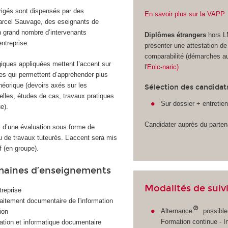
irigés sont dispensés par des
En savoir plus sur la VAPP
arcel Sauvage, des eseignants de
 grand nombre d’intervenants
Diplômes étrangers
hors 
entreprise.
présenter une attestation de
comparabilité (démarches a
ques appliquées mettent l’accent sur
l
'Enic-naric)
ues qui permettent d’appréhender plus
héorique (devoirs axés sur les
Sélection des candidat
elles, études de cas, travaux pratiques
Sur dossier + entretie
e).
Candidater auprès du partena
et d’une évaluation sous forme de
u de travaux tuteurés. L’accent sera mis
if (en groupe).
maines d’enseignements
Modalités de suiv
treprise
traitement documentaire de l'information
Alternance
possible
ion
Formation continue - In
ation et informatique documentaire