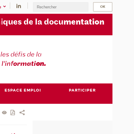
e
i
ques de la docu
mentation
les défis de la
 l'inf
ormati
on.
ESPACE EMPLOI
PARTICIPER