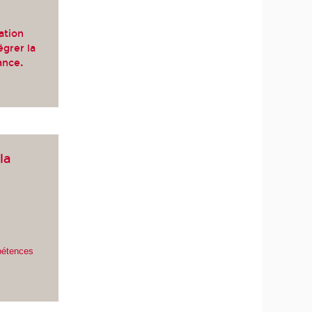
ation
égrer la
ance
.
la
pétences