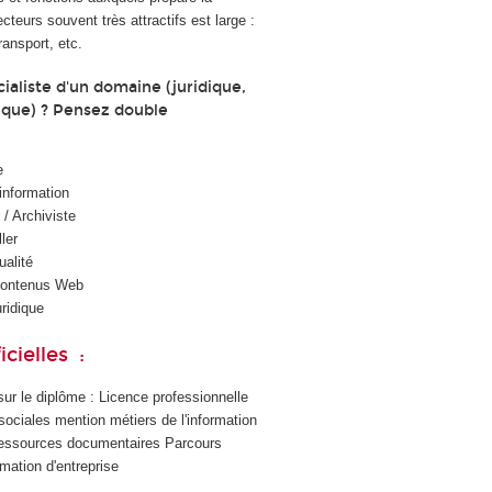
cteurs souvent très attractifs est large :
ransport, etc.
ialiste d'un domaine (juridique,
nique) ? Pensez double
e
’information
/ Archiviste
ler
alité
contenus Web
ridique
cielles :
t sur le diplôme : Licence professionnelle
ociales mention métiers de l'information
s ressources documentaires Parcours
rmation d'entreprise