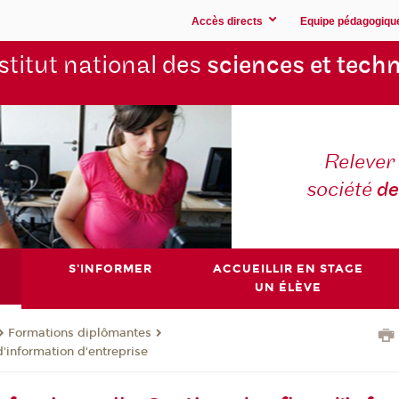
Accès directs
Equipe pédagogiqu
stitut national des
sciences et techn
Relever 
société
de
S'INFORMER
ACCUEILLIR EN STAGE
UN ÉLÈVE
Formations diplômantes
d'information d'entreprise