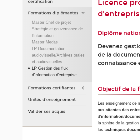
Licence pr
certification
d'entrepris
Formations diplômantes
Master Chef de projet
Stratégie et gouvernance de
Diplôme nation
l'information
Master Medas
Devenez gestio
LP Documentation
de la document
audiovisuelle/Archives orales
et audiovisuelles
connaissance e
LP Gestion des flux
d'information d'entreprise
Formations certifiantes
Objectif de la
Unités d'enseignement
Les enseignement de no
aux
attentes des entr
Valider ses acquis
d’
information/docume
la sphère de la gestion 
les
techniques docum