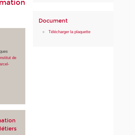
rmation
Document
Télécharger la plaquette
iques
'Institut de
arcel-
mation
Métiers