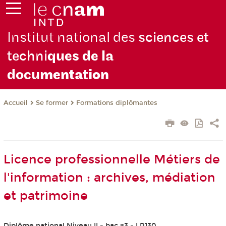
Institut national des
sciences et
techni
ques de la
docu
mentation
Se former
Formations diplômantes
Accueil
Licence professionnelle Métiers de
l'information : archives, médiation
et patrimoine
Diplôme national Niveau II - bac +3 - LP130