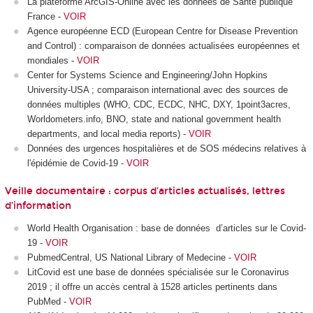
La plateforme ArcGIS-Online avec les données de Santé publique
France -
VOIR
Agence européenne ECD (European Centre for Disease Prevention
and Control) : comparaison de données actualisées européennes et
mondiales -
VOIR
Center for Systems Science and Engineering/John Hopkins
University-USA ; comparaison international avec des sources de
données multiples (WHO, CDC, ECDC, NHC, DXY, 1point3acres,
Worldometers.info, BNO, state and national government health
departments, and local media reports) -
VOIR
Données des urgences hospitalières et de SOS médecins relatives à
l'épidémie de Covid-19 -
VOIR
Veille documentaire : corpus d’articles actualisés, lettres
d’information
World Health Organisation : base de données d’articles sur le Covid-
19 -
VOIR
PubmedCentral, US
National Library of Medecine -
VOIR
LitCovid est une base de données spécialisée sur le Coronavirus
2019 ; il offre un accès central à 1528 articles pertinents dans
PubMed -
VOIR