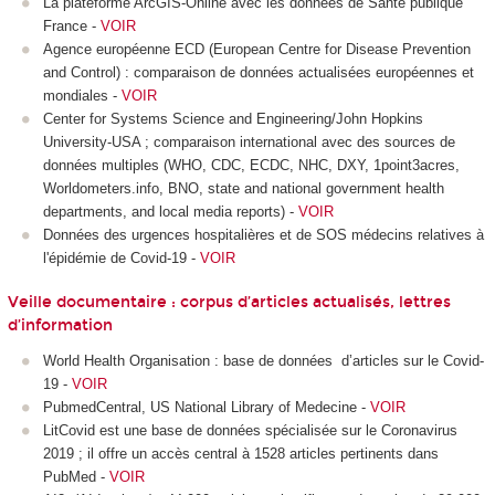
La plateforme ArcGIS-Online avec les données de Santé publique
France -
VOIR
Agence européenne ECD (European Centre for Disease Prevention
and Control) : comparaison de données actualisées européennes et
mondiales -
VOIR
Center for Systems Science and Engineering/John Hopkins
University-USA ; comparaison international avec des sources de
données multiples (WHO, CDC, ECDC, NHC, DXY, 1point3acres,
Worldometers.info, BNO, state and national government health
departments, and local media reports) -
VOIR
Données des urgences hospitalières et de SOS médecins relatives à
l'épidémie de Covid-19 -
VOIR
Veille documentaire : corpus d’articles actualisés, lettres
d’information
World Health Organisation : base de données d’articles sur le Covid-
19 -
VOIR
PubmedCentral, US
National Library of Medecine -
VOIR
LitCovid est une base de données spécialisée sur le Coronavirus
2019 ; il offre un accès central à 1528 articles pertinents dans
PubMed -
VOIR