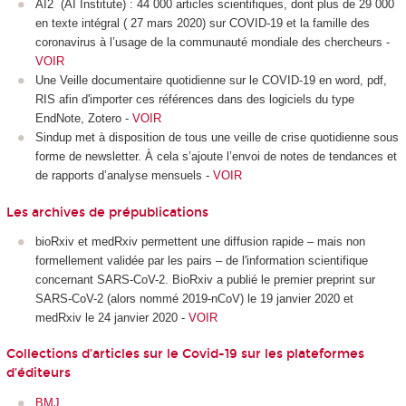
AI2 (AI Institute) : 44 000 articles scientifiques, dont plus de 29 000
en texte intégral ( 27 mars 2020) sur COVID-19 et la famille des
coronavirus à l’usage de la communauté mondiale des chercheurs -
VOIR
Une Veille documentaire quotidienne sur le COVID-19 en word, pdf,
RIS afin d'importer ces références dans des logiciels du type
EndNote, Zotero -
VOIR
Sindup met à disposition de tous une veille de crise quotidienne sous
forme de newsletter. À cela s’ajoute l’envoi de notes de tendances et
de rapports d’analyse mensuels -
VOIR
Les archives de prépublications
bioRxiv et medRxiv permettent une diffusion rapide – mais non
formellement validée par les pairs – de l'information scientifique
concernant SARS-CoV-2. BioRxiv a publié le premier preprint sur
SARS-CoV-2 (alors nommé 2019-nCoV) le 19 janvier 2020 et
medRxiv le 24 janvier 2020 -
VOIR
Collections d’articles sur le Covid-19 sur les plateformes
d’éditeurs
BMJ