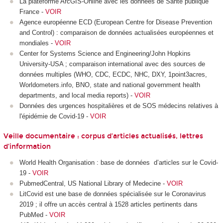
La plateforme ArcGIS-Online avec les données de Santé publique
France -
VOIR
Agence européenne ECD (European Centre for Disease Prevention
and Control) : comparaison de données actualisées européennes et
mondiales -
VOIR
Center for Systems Science and Engineering/John Hopkins
University-USA ; comparaison international avec des sources de
données multiples (WHO, CDC, ECDC, NHC, DXY, 1point3acres,
Worldometers.info, BNO, state and national government health
departments, and local media reports) -
VOIR
Données des urgences hospitalières et de SOS médecins relatives à
l'épidémie de Covid-19 -
VOIR
Veille documentaire : corpus d’articles actualisés, lettres
d’information
World Health Organisation : base de données d’articles sur le Covid-
19 -
VOIR
PubmedCentral, US
National Library of Medecine -
VOIR
LitCovid est une base de données spécialisée sur le Coronavirus
2019 ; il offre un accès central à 1528 articles pertinents dans
PubMed -
VOIR