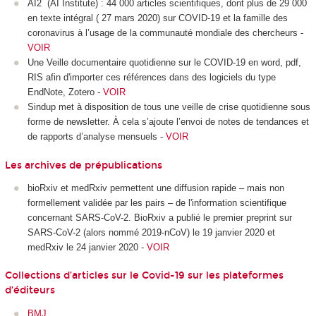
AI2 (AI Institute) : 44 000 articles scientifiques, dont plus de 29 000
en texte intégral ( 27 mars 2020) sur COVID-19 et la famille des
coronavirus à l’usage de la communauté mondiale des chercheurs -
VOIR
Une Veille documentaire quotidienne sur le COVID-19 en word, pdf,
RIS afin d'importer ces références dans des logiciels du type
EndNote, Zotero -
VOIR
Sindup met à disposition de tous une veille de crise quotidienne sous
forme de newsletter. À cela s’ajoute l’envoi de notes de tendances et
de rapports d’analyse mensuels -
VOIR
Les archives de prépublications
bioRxiv et medRxiv permettent une diffusion rapide – mais non
formellement validée par les pairs – de l'information scientifique
concernant SARS-CoV-2. BioRxiv a publié le premier preprint sur
SARS-CoV-2 (alors nommé 2019-nCoV) le 19 janvier 2020 et
medRxiv le 24 janvier 2020 -
VOIR
Collections d’articles sur le Covid-19 sur les plateformes
d’éditeurs
BMJ