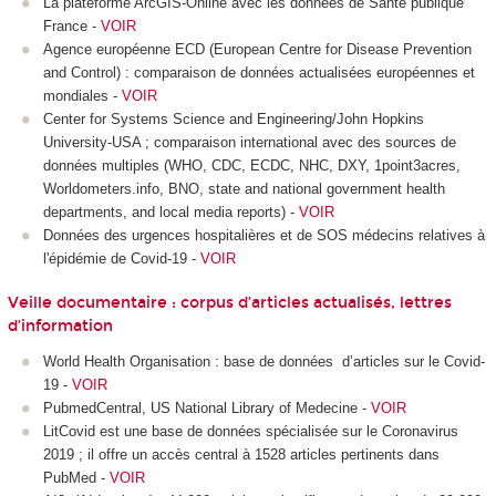
La plateforme ArcGIS-Online avec les données de Santé publique
France -
VOIR
Agence européenne ECD (European Centre for Disease Prevention
and Control) : comparaison de données actualisées européennes et
mondiales -
VOIR
Center for Systems Science and Engineering/John Hopkins
University-USA ; comparaison international avec des sources de
données multiples (WHO, CDC, ECDC, NHC, DXY, 1point3acres,
Worldometers.info, BNO, state and national government health
departments, and local media reports) -
VOIR
Données des urgences hospitalières et de SOS médecins relatives à
l'épidémie de Covid-19 -
VOIR
Veille documentaire : corpus d’articles actualisés, lettres
d’information
World Health Organisation : base de données d’articles sur le Covid-
19 -
VOIR
PubmedCentral, US
National Library of Medecine -
VOIR
LitCovid est une base de données spécialisée sur le Coronavirus
2019 ; il offre un accès central à 1528 articles pertinents dans
PubMed -
VOIR