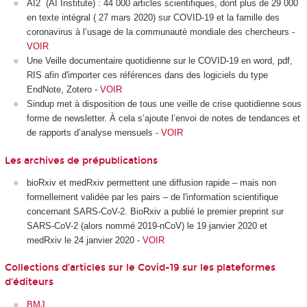
AI2 (AI Institute) : 44 000 articles scientifiques, dont plus de 29 000
en texte intégral ( 27 mars 2020) sur COVID-19 et la famille des
coronavirus à l’usage de la communauté mondiale des chercheurs -
VOIR
Une Veille documentaire quotidienne sur le COVID-19 en word, pdf,
RIS afin d'importer ces références dans des logiciels du type
EndNote, Zotero -
VOIR
Sindup met à disposition de tous une veille de crise quotidienne sous
forme de newsletter. À cela s’ajoute l’envoi de notes de tendances et
de rapports d’analyse mensuels -
VOIR
Les archives de prépublications
bioRxiv et medRxiv permettent une diffusion rapide – mais non
formellement validée par les pairs – de l'information scientifique
concernant SARS-CoV-2. BioRxiv a publié le premier preprint sur
SARS-CoV-2 (alors nommé 2019-nCoV) le 19 janvier 2020 et
medRxiv le 24 janvier 2020 -
VOIR
Collections d’articles sur le Covid-19 sur les plateformes
d’éditeurs
BMJ