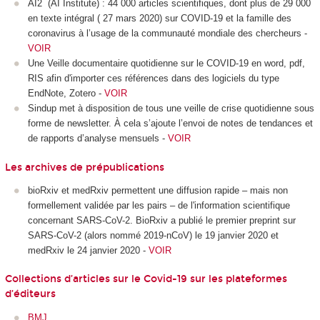
AI2 (AI Institute) : 44 000 articles scientifiques, dont plus de 29 000
en texte intégral ( 27 mars 2020) sur COVID-19 et la famille des
coronavirus à l’usage de la communauté mondiale des chercheurs -
VOIR
Une Veille documentaire quotidienne sur le COVID-19 en word, pdf,
RIS afin d'importer ces références dans des logiciels du type
EndNote, Zotero -
VOIR
Sindup met à disposition de tous une veille de crise quotidienne sous
forme de newsletter. À cela s’ajoute l’envoi de notes de tendances et
de rapports d’analyse mensuels -
VOIR
Les archives de prépublications
bioRxiv et medRxiv permettent une diffusion rapide – mais non
formellement validée par les pairs – de l'information scientifique
concernant SARS-CoV-2. BioRxiv a publié le premier preprint sur
SARS-CoV-2 (alors nommé 2019-nCoV) le 19 janvier 2020 et
medRxiv le 24 janvier 2020 -
VOIR
Collections d’articles sur le Covid-19 sur les plateformes
d’éditeurs
BMJ