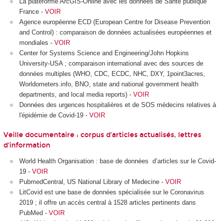
La plateforme ArcGIS-Online avec les données de Santé publique
France -
VOIR
Agence européenne ECD (European Centre for Disease Prevention
and Control) : comparaison de données actualisées européennes et
mondiales -
VOIR
Center for Systems Science and Engineering/John Hopkins
University-USA ; comparaison international avec des sources de
données multiples (WHO, CDC, ECDC, NHC, DXY, 1point3acres,
Worldometers.info, BNO, state and national government health
departments, and local media reports) -
VOIR
Données des urgences hospitalières et de SOS médecins relatives à
l'épidémie de Covid-19 -
VOIR
Veille documentaire : corpus d’articles actualisés, lettres
d’information
World Health Organisation : base de données d’articles sur le Covid-
19 -
VOIR
PubmedCentral, US
National Library of Medecine -
VOIR
LitCovid est une base de données spécialisée sur le Coronavirus
2019 ; il offre un accès central à 1528 articles pertinents dans
PubMed -
VOIR