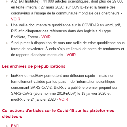
AI2 (AI Institute) : 44 000 articles scientifiques, dont plus de 29 000
en texte intégral ( 27 mars 2020) sur COVID-19 et la famille des
coronavirus à l’usage de la communauté mondiale des chercheurs -
VOIR
Une Veille documentaire quotidienne sur le COVID-19 en word, pdf,
RIS afin d'importer ces références dans des logiciels du type
EndNote, Zotero -
VOIR
Sindup met à disposition de tous une veille de crise quotidienne sous
forme de newsletter. À cela s’ajoute l’envoi de notes de tendances et
de rapports d’analyse mensuels -
VOIR
Les archives de prépublications
bioRxiv et medRxiv permettent une diffusion rapide – mais non
formellement validée par les pairs – de l'information scientifique
concernant SARS-CoV-2. BioRxiv a publié le premier preprint sur
SARS-CoV-2 (alors nommé 2019-nCoV) le 19 janvier 2020 et
medRxiv le 24 janvier 2020 -
VOIR
Collections d’articles sur le Covid-19 sur les plateformes
d’éditeurs
BMJ