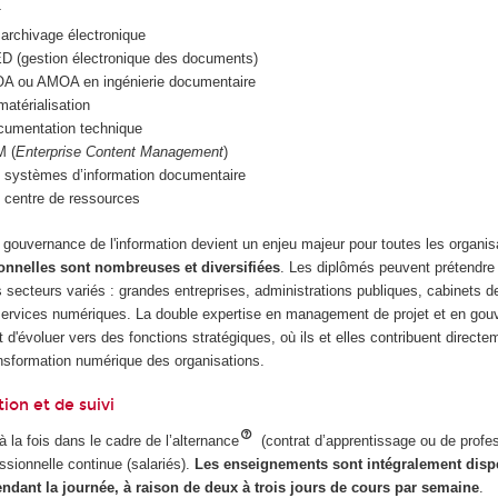
 archivage électronique
ED (gestion électronique des documents)
OA ou AMOA en ingénierie documentaire
matérialisation
ocumentation technique
M (
Enterprise Content Management
)
e systèmes d’information documentaire
 centre de ressources
 gouvernance de l'information devient un enjeu majeur pour toutes les organi
onnelles sont nombreuses et diversifiées
. Les diplômés peuvent prétendre
 secteurs variés : grandes entreprises, administrations publiques, cabinets d
services numériques. La double expertise en management de projet et en go
t d'évoluer vers des fonctions stratégiques, où ils et elles contribuent directe
ansformation numérique des organisations.
tion et de suivi
 la fois dans le cadre de l’alternance
(contrat d’apprentissage ou de profes
essionnelle continue (salariés).
Les enseignements sont intégralement disp
pendant la journée, à raison de deux à trois jours de cours par semaine
.