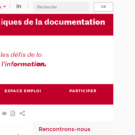
e
i
ques de la docu
mentation
les défis de la
 l'inf
ormati
on.
ESPACE EMPLOI
PARTICIPER
Rencontrons-nous