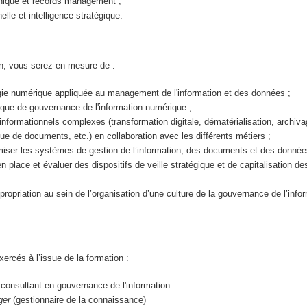
onique et records management ;
nelle et intelligence stratégique.
on, vous serez en mesure de :
égie numérique appliquée au management de l'information et des données ;
itique de gouvernance de l'information numérique ;
 informationnels complexes (transformation digitale, dématérialisation, archiv
que de documents, etc.) en collaboration avec les différents métiers ;
miser les systèmes de gestion de l’information, des documents et des donnée
n place et évaluer des dispositifs de veille stratégique et de capitalisation de
ropriation au sein de l’organisation d’une culture de la gouvernance de l’info
ercés à l’issue de la formation :
 consultant en gouvernance de l'information
ger
(gestionnaire de la connaissance)