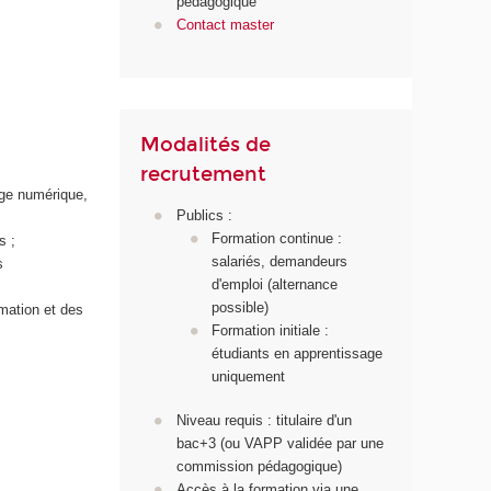
pédagogique
Contact master
Modalités de
recrutement
age numérique,
Publics :
Formation continue :
s ;
salariés, demandeurs
s
d'emploi (alternance
possible)
rmation et des
Formation initiale :
étudiants en apprentissage
uniquement
Niveau requis : titulaire d'un
bac+3 (ou VAPP validée par une
commission pédagogique)
Accès à la formation via une