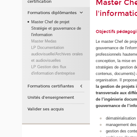
Master Che
certification
l'informat
Formations diplômantes
Master Chef de projet
Stratégie et gouvernance de
Objectifs pédagog
l'information
Master Medas
Le master Chef de proje
LP Documentation
gouvernance de l'infor
audiovisuelle/Archives orales
professionnels hauteme
et audiovisuelles
conception, la mise en 
LP Gestion des flux
stratégies de gestion d
d'information d'entreprise
contenus, documents) 
organisation. Il propos
Formations certifiantes
la gestion de projets
transversale aux diff
Unités d'enseignement
de l’ingénierie docum
gouvernance de l’inf
Valider ses acquis
dématérialisation
management des c
gestion des conte