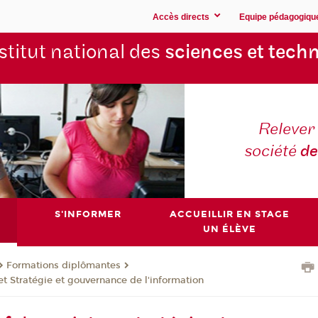
Accès directs
Equipe pédagogiqu
stitut national des
sciences et techn
Relever 
société
de
S'INFORMER
ACCUEILLIR EN STAGE
UN ÉLÈVE
Formations diplômantes
t Stratégie et gouvernance de l'information