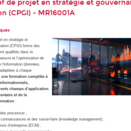
f de projet en stratégie et gouvern
ion (CPGI) - MR16001A
iques
t en stratégie et
mation (CPGI) forme des
nt qualifiés dans la
œuvre et l’optimisation de
e l'information (données,
adaptées à chaque
e
une formation complète à
 informationnels,
érents champs d’application
entaire et de la
ormation
:
 des processus ;
onnaissances et des savoir-faire (
knowledge management
) ;
nus d’entreprise (ECM) ;