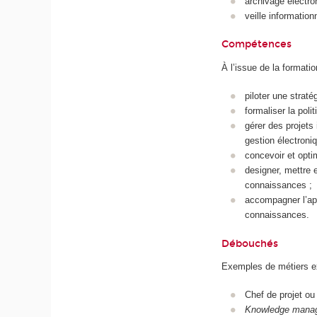
archivage électr
veille information
Compétences
À l’issue de la formati
piloter une strat
formaliser la pol
gérer des projets
gestion électroni
concevoir et opti
designer, mettre e
connaissances ;
accompagner l’app
connaissances.
Débouchés
Exemples de métiers ex
Chef de projet ou
Knowledge mana