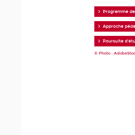
Programme de 
Approche péd
Poursuite d’ét
© Photo : AdobeSto