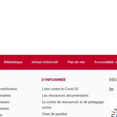
Bibliothèque
heSam Université
Plan de site
Accessibilité:
S'INFORMER
RÉS
rtification
Lutte contre le Covid-19
ômantes
Les ressources documentaires
fiantes
Le centre de ressources et de pédagogie
active
nement
Vient de paraître
is