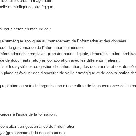
onique et records management ;
nelle et intelligence stratégique.
on, vous serez en mesure de :
égie numérique appliquée au management de l'information et des données ;
itique de gouvernance de l'information numérique ;
 informationnels complexes (transformation digitale, dématérialisation, archiv
que de documents, etc.) en collaboration avec les différents métiers ;
miser les systèmes de gestion de l’information, des documents et des donnée
n place et évaluer des dispositifs de veille stratégique et de capitalisation de
ropriation au sein de l’organisation d’une culture de la gouvernance de l’info
ercés à l’issue de la formation :
 consultant en gouvernance de l'information
ger
(gestionnaire de la connaissance)