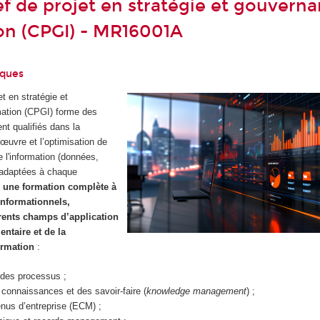
f de projet en stratégie et gouvern
ion (CPGI) - MR16001A
iques
t en stratégie et
mation (CPGI) forme des
nt qualifiés dans la
œuvre et l’optimisation de
e l'information (données,
adaptées à chaque
e
une formation complète à
 informationnels,
érents champs d’application
entaire et de la
ormation
:
 des processus ;
onnaissances et des savoir-faire (
knowledge management
) ;
nus d’entreprise (ECM) ;