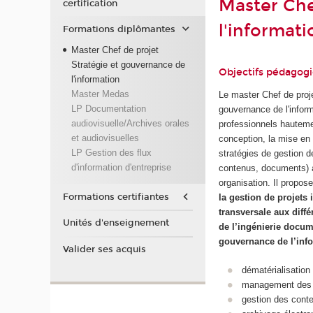
Master Che
certification
l'informat
Formations diplômantes
Master Chef de projet
Stratégie et gouvernance de
Objectifs pédagog
l'information
Master Medas
Le master Chef de proje
LP Documentation
gouvernance de l'infor
audiovisuelle/Archives orales
professionnels hauteme
et audiovisuelles
conception, la mise en 
LP Gestion des flux
stratégies de gestion d
d'information d'entreprise
contenus, documents) 
organisation. Il propos
Formations certifiantes
la gestion de projets
transversale aux diff
Unités d'enseignement
de l’ingénierie docum
gouvernance de l’inf
Valider ses acquis
dématérialisation
management des c
gestion des conte