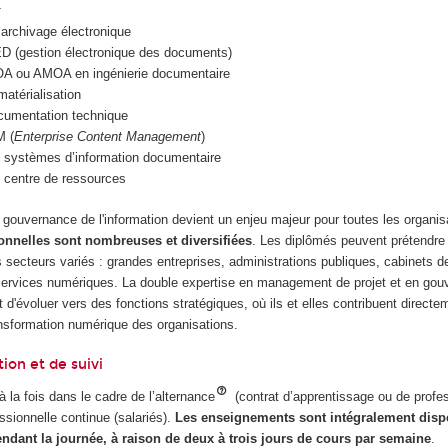
 archivage électronique
ED (gestion électronique des documents)
OA ou AMOA en ingénierie documentaire
matérialisation
ocumentation technique
M (
Enterprise Content Management
)
e systèmes d’information documentaire
 centre de ressources
 gouvernance de l'information devient un enjeu majeur pour toutes les organi
onnelles sont nombreuses et diversifiées
. Les diplômés peuvent prétendre
 secteurs variés : grandes entreprises, administrations publiques, cabinets d
services numériques. La double expertise en management de projet et en go
t d'évoluer vers des fonctions stratégiques, où ils et elles contribuent directe
ansformation numérique des organisations.
tion et de suivi
 la fois dans le cadre de l’alternance
(contrat d’apprentissage ou de profes
essionnelle continue (salariés).
Les enseignements sont intégralement disp
pendant la journée, à raison de deux à trois jours de cours par semaine
.