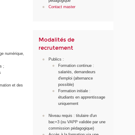
pédagogique
Contact master
Modalités de
recrutement
age numérique,
Publics :
Formation continue :
s ;
salariés, demandeurs
s
d'emploi (alternance
possible)
rmation et des
Formation initiale :
étudiants en apprentissage
uniquement
Niveau requis : titulaire d'un
bac+3 (ou VAPP validée par une
commission pédagogique)
Accès à la formation via une