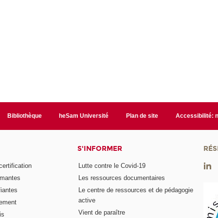
Bibliothèque
heSam Université
Plan de site
Accessibilité:
S'INFORMER
RÉS
rtification
Lutte contre le Covid-19
ômantes
Les ressources documentaires
fiantes
Le centre de ressources et de pédagogie
active
nement
Vient de paraître
is