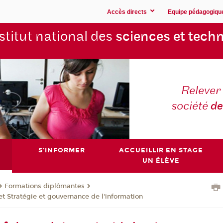
Accès directs
Equipe pédagogiqu
stitut national des
sciences et techn
Relever 
société
de
S'INFORMER
ACCUEILLIR EN STAGE
UN ÉLÈVE
Formations diplômantes
t Stratégie et gouvernance de l'information