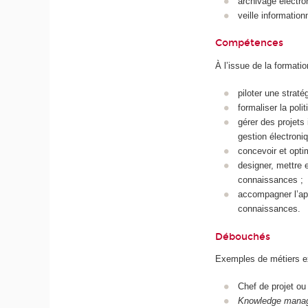
archivage électr
veille information
Compétences
À l’issue de la formati
piloter une strat
formaliser la pol
gérer des projets
gestion électroni
concevoir et opti
designer, mettre e
connaissances ;
accompagner l’app
connaissances.
Débouchés
Exemples de métiers ex
Chef de projet ou
Knowledge mana