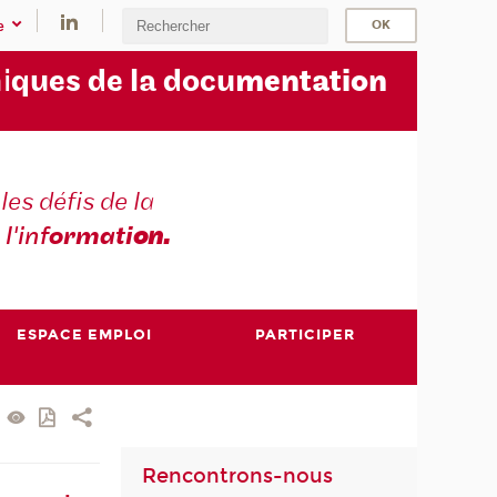
e
i
ques de la docu
mentation
les défis de la
 l'inf
ormati
on.
ESPACE EMPLOI
PARTICIPER
Rencontrons-nous