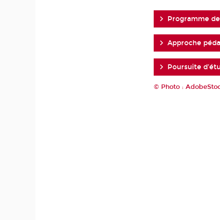
Programme de 
Approche péd
Poursuite d’ét
© Photo : AdobeSto