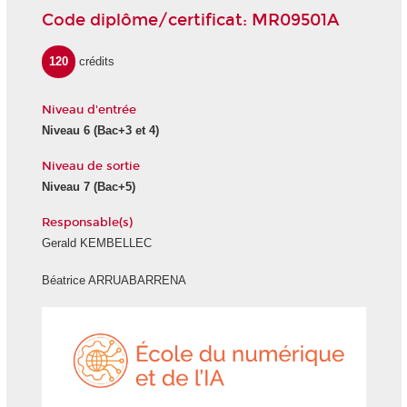
Code diplôme/certificat: MR09501A
120
crédits
Niveau d'entrée
Niveau 6
(Bac+3 et 4)
Niveau de sortie
Niveau 7
(Bac+5)
Responsable(s)
Gerald KEMBELLEC
Béatrice ARRUABARRENA
École
du
numéri
et
de