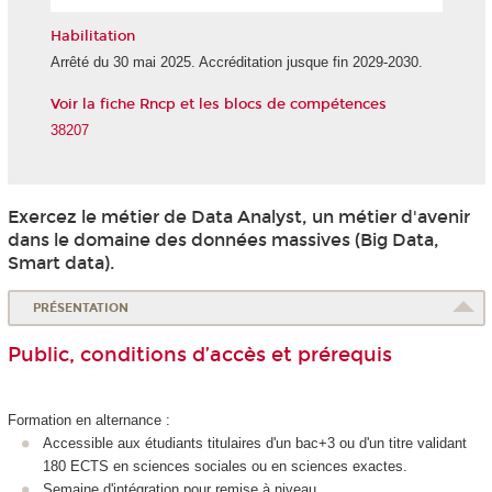
l'IA
Habilitation
Arrêté du 30 mai 2025. Accréditation jusque fin 2029-2030.
Voir la fiche Rncp et les blocs de compétences
38207
Exercez le métier de Data Analyst, un métier d'avenir
dans le domaine des données massives (Big Data,
Smart data).
PRÉSENTATION
Public, conditions d’accès et prérequis
Formation en alternance
:
Accessible aux étudiants titulaires d'un bac+3 ou d'un titre validant
180 ECTS
en sciences sociales ou en sciences exactes.
Semaine d'intégration pour remise à niveau