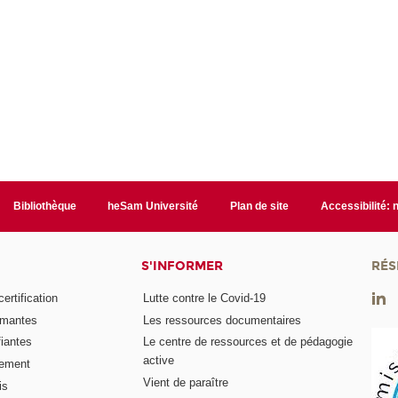
Bibliothèque
heSam Université
Plan de site
Accessibilité:
S'INFORMER
RÉS
rtification
Lutte contre le Covid-19
ômantes
Les ressources documentaires
fiantes
Le centre de ressources et de pédagogie
active
nement
Vient de paraître
is