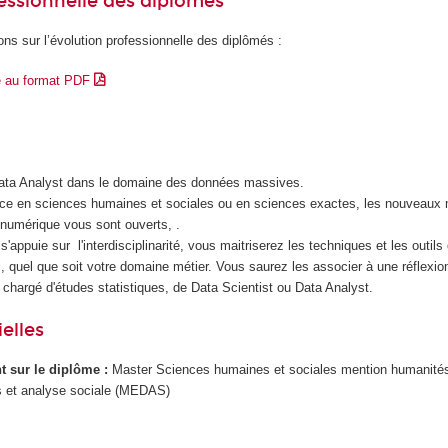
essionnelle des diplômés
ons sur l’évolution professionnelle des diplômés :
e au format PDF
Data Analyst dans le domaine des données massives.
nce en sciences humaines et sociales ou en sciences exactes, les nouveaux 
n numérique vous sont ouverts, .
s'appuie sur l'interdisciplinarité, vous maitriserez les techniques et les outil
 quel que soit votre domaine métier. Vous saurez les associer à une réflexio
 chargé d'études statistiques, de Data Scientist ou Data Analyst.
elles
ant sur le diplôme :
Master Sciences humaines et sociales mention humanité
 et analyse sociale (MEDAS)