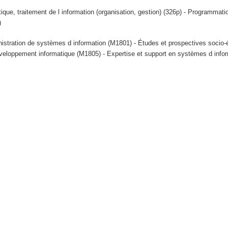
tique, traitement de l information (organisation, gestion) (326p) - Programmat
)
istration de systèmes d information (M1801) - Études et prospectives soci
veloppement informatique (M1805) - Expertise et support en systèmes d info