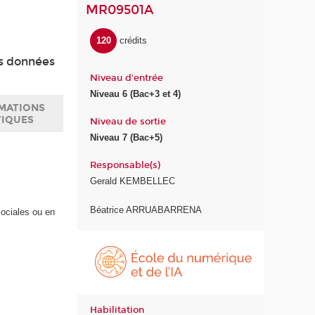
MR09501A
120
crédits
es données
Niveau d'entrée
Niveau 6 (Bac+3 et 4)
MATIONS
TIQUES
Niveau de sortie
Niveau 7 (Bac+5)
Responsable(s)
Gerald KEMBELLEC
Béatrice ARRUABARRENA
ociales ou en
É
c
o
l
e
Habilitation
d