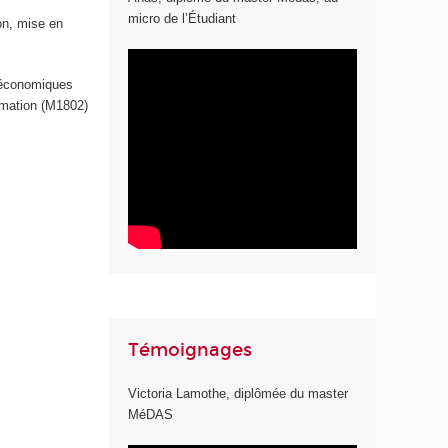
micro de l’Étudiant
ion, mise en
o-économiques
rmation (M1802)
Témoignages
Victoria Lamothe, diplômée du master
MéDAS