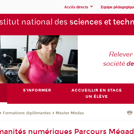
Accès directs
Equipe pédagogiqu
stitut national des
sciences et techn
Relever 
société
de
S'INFORMER
ACCUEILLIR EN STAGE
UN ÉLÈVE
Formations diplômantes
Master Medas
manités numériques Parcours Méga