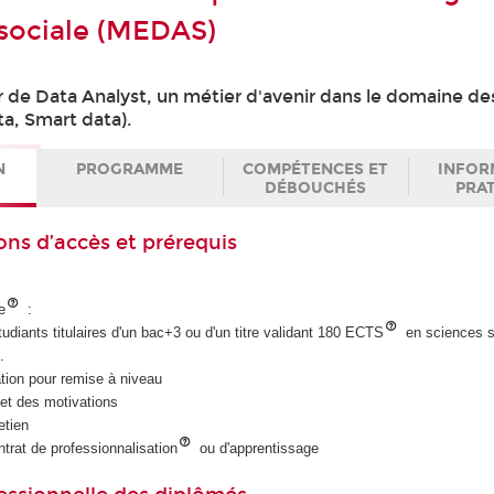
 sociale (MEDAS)
r de Data Analyst, un métier d'avenir dans le domaine d
ta, Smart data).
N
PROGRAMME
COMPÉTENCES ET
INFOR
DÉBOUCHÉS
PRA
ons d’accès et prérequis
e
:
udiants titulaires d'un bac+3 ou d'un titre validant 180 ECTS
en sciences s
.
tion pour remise à niveau
et des motivations
etien
ntrat de professionnalisation
ou d'apprentissage