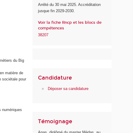
Arrêté du 30 mai 2025. Accréditation
u
jusque fin 2029-2030.
n
u
Voir la fiche Rncp et les blocs de
m
compétences
é
38207
r
i
q
u
métiers du Big
e
e
s en matière de
t
Candidature
n sociétale pour
d
e
Déposer sa candidature
l
'
I
s numériques
A
Témoignage
Anas, diplômé du master Médas, au