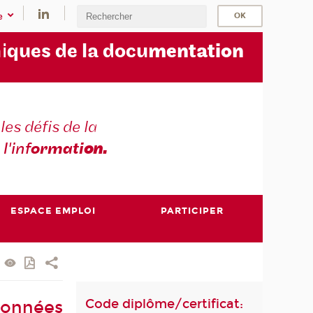
e
i
ques de la docu
mentation
les défis de la
 l'inf
ormati
on.
ESPACE EMPLOI
PARTICIPER
Code diplôme/certificat:
données