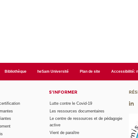
Bibliothèque
heSam Université
Plan de site
Accessibilité:
S'INFORMER
RÉS
rtification
Lutte contre le Covid-19
ômantes
Les ressources documentaires
fiantes
Le centre de ressources et de pédagogie
active
nement
Vient de paraître
is