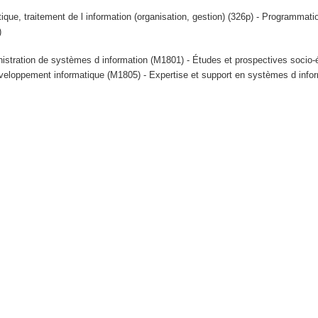
tique, traitement de l information (organisation, gestion) (326p) - Programmat
)
istration de systèmes d information (M1801) - Études et prospectives soci
veloppement informatique (M1805) - Expertise et support en systèmes d info