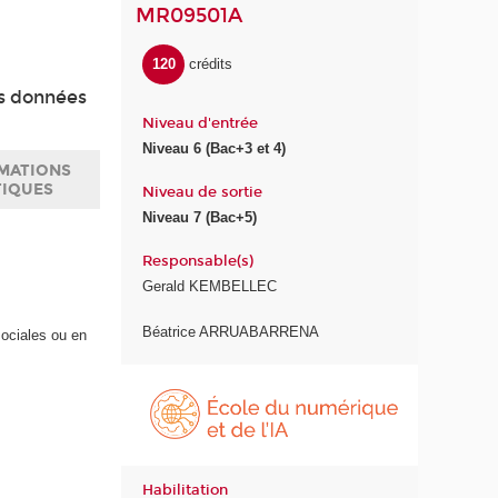
MR09501A
120
crédits
es données
Niveau d'entrée
Niveau 6 (Bac+3 et 4)
MATIONS
TIQUES
Niveau de sortie
Niveau 7 (Bac+5)
Responsable(s)
Gerald KEMBELLEC
Béatrice ARRUABARRENA
ociales ou en
É
c
o
l
e
Habilitation
d