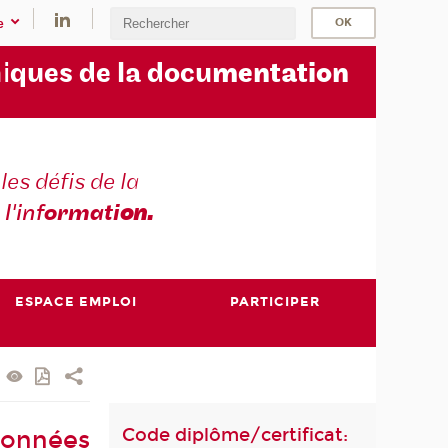
e
i
ques de la docu
mentation
les défis de la
 l'inf
ormati
on.
ESPACE EMPLOI
PARTICIPER
Code diplôme/certificat:
données