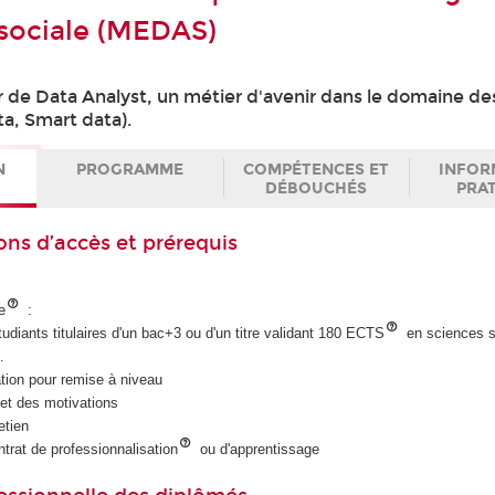
 sociale (MEDAS)
r de Data Analyst, un métier d'avenir dans le domaine d
ta, Smart data).
N
PROGRAMME
COMPÉTENCES ET
INFOR
DÉBOUCHÉS
PRA
ons d’accès et prérequis
e
:
udiants titulaires d'un bac+3 ou d'un titre validant 180 ECTS
en sciences s
.
tion pour remise à niveau
et des motivations
etien
ntrat de professionnalisation
ou d'apprentissage