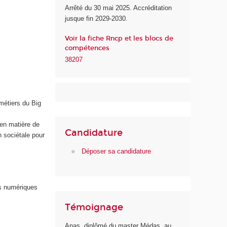
Arrêté du 30 mai 2025. Accréditation
u
jusque fin 2029-2030.
n
u
Voir la fiche Rncp et les blocs de
m
compétences
é
38207
r
i
q
u
métiers du Big
e
e
s en matière de
t
Candidature
n sociétale pour
d
e
Déposer sa candidature
l
'
I
s numériques
A
Témoignage
Anas, diplômé du master Médas, au