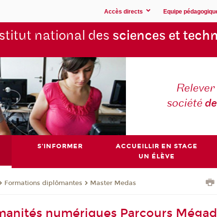
Accès directs
Equipe pédagogiqu
stitut national des
sciences et techn
Relever 
société
de
S'INFORMER
ACCUEILLIR EN STAGE
UN ÉLÈVE
Formations diplômantes
Master Medas
manités numériques Parcours Méga