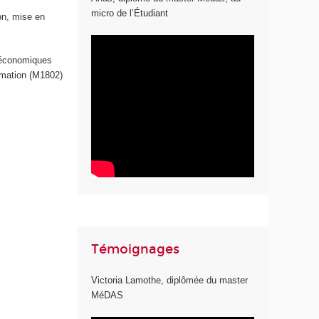
micro de l’Étudiant
ion, mise en
o-économiques
rmation (M1802)
Témoignages
Victoria Lamothe, diplômée du master
MéDAS