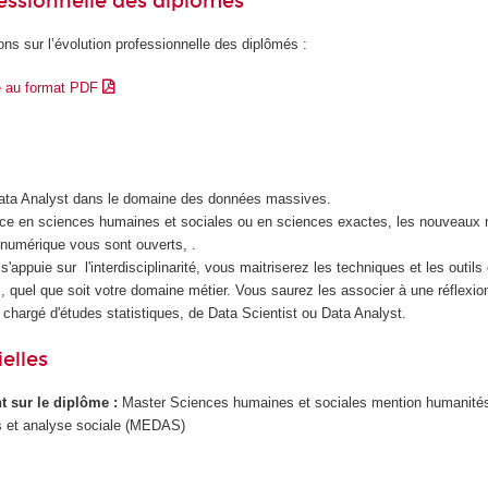
essionnelle des diplômés
ons sur l’évolution professionnelle des diplômés :
e au format PDF
Data Analyst dans le domaine des données massives.
nce en sciences humaines et sociales ou en sciences exactes, les nouveaux 
n numérique vous sont ouverts, .
s'appuie sur l'interdisciplinarité, vous maitriserez les techniques et les outil
 quel que soit votre domaine métier. Vous saurez les associer à une réflexio
 chargé d'études statistiques, de Data Scientist ou Data Analyst.
elles
ant sur le diplôme :
Master Sciences humaines et sociales mention humanité
 et analyse sociale (MEDAS)