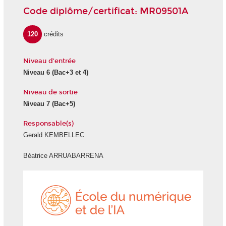
Code diplôme/certificat: MR09501A
120
crédits
Niveau d'entrée
Niveau 6
(Bac+3 et 4)
Niveau de sortie
Niveau 7
(Bac+5)
Responsable(s)
Gerald KEMBELLEC
Béatrice ARRUABARRENA
École
du
numéri
et
de