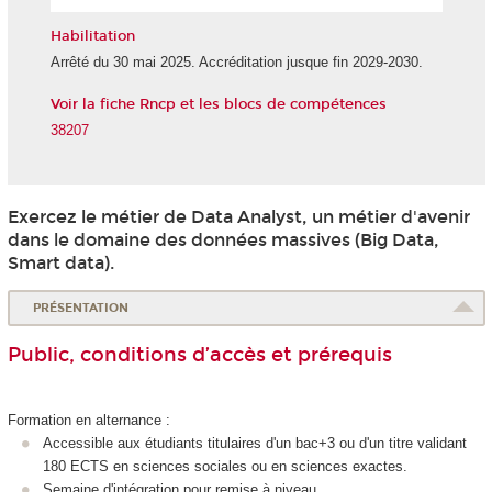
l'IA
Habilitation
Arrêté du 30 mai 2025. Accréditation jusque fin 2029-2030.
Voir la fiche Rncp et les blocs de compétences
38207
Exercez le métier de Data Analyst, un métier d'avenir
dans le domaine des données massives (Big Data,
Smart data).
PRÉSENTATION
Public, conditions d’accès et prérequis
Formation en alternance
:
Accessible aux étudiants titulaires d'un bac+3 ou d'un titre validant
180 ECTS
en sciences sociales ou en sciences exactes.
Semaine d'intégration pour remise à niveau